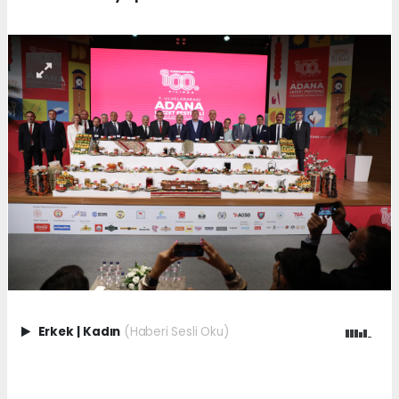
Erkek
|
Kadın
(Haberi Sesli Oku)