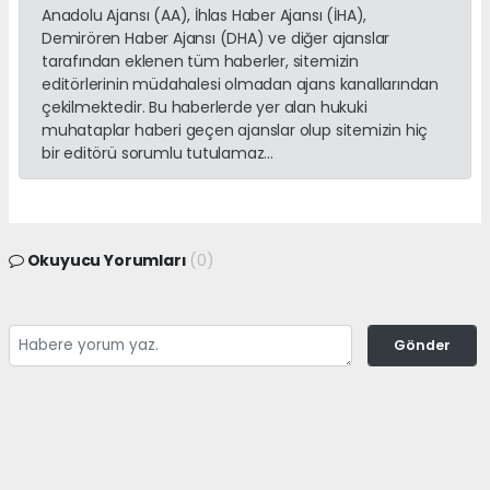
Anadolu Ajansı (AA), İhlas Haber Ajansı (İHA),
Demirören Haber Ajansı (DHA) ve diğer ajanslar
tarafından eklenen tüm haberler, sitemizin
editörlerinin müdahalesi olmadan ajans kanallarından
çekilmektedir. Bu haberlerde yer alan hukuki
muhataplar haberi geçen ajanslar olup sitemizin hiç
bir editörü sorumlu tutulamaz...
Okuyucu Yorumları
(0)
Gönder
Yorum yazarak Topluluk Kuralları’nı kabul etmiş bulunuyor ve
adanayerelhaber.com sitesine yaptığınız yorumunuzla ilgili doğrudan veya
dolaylı tüm sorumluluğu tek başınıza üstleniyorsunuz. Yazılan tüm
yorumlardan site yönetimi hiçbir şekilde sorumlu tutulamaz.