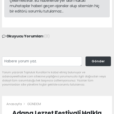
çekilmektedir. Bu haberlerde yer alan hukuki
muhataplar haberi geçen ajanslar olup sitemizin hiç
bir editörü sorumlu tutulamaz...
Okuyucu Yorumları
(0)
Gönder
Yorum yazarak Topluluk Kuralları’nı kabul etmiş bulunuyor ve
adanayerelhaber.com sitesine yaptığınız yorumunuzla ilgili doğrudan veya
dolaylı tüm sorumluluğu tek başınıza üstleniyorsunuz. Yazılan tüm
yorumlardan site yönetimi hiçbir şekilde sorumlu tutulamaz.
Anasayfa
GÜNDEM
Adana Lezzet Festivali Halkla