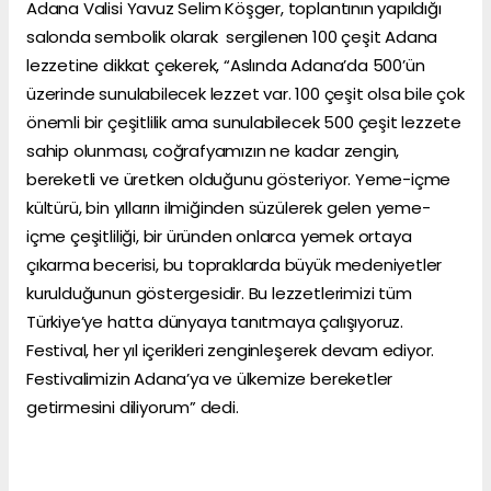
Adana Valisi Yavuz Selim Köşger, toplantının yapıldığı
salonda sembolik olarak sergilenen 100 çeşit Adana
lezzetine dikkat çekerek, “Aslında Adana’da 500’ün
üzerinde sunulabilecek lezzet var. 100 çeşit olsa bile çok
önemli bir çeşitlilik ama sunulabilecek 500 çeşit lezzete
sahip olunması, coğrafyamızın ne kadar zengin,
bereketli ve üretken olduğunu gösteriyor. Yeme-içme
kültürü, bin yılların ilmiğinden süzülerek gelen yeme-
içme çeşitliliği, bir üründen onlarca yemek ortaya
çıkarma becerisi, bu topraklarda büyük medeniyetler
kurulduğunun göstergesidir. Bu lezzetlerimizi tüm
Türkiye’ye hatta dünyaya tanıtmaya çalışıyoruz.
Festival, her yıl içerikleri zenginleşerek devam ediyor.
Festivalimizin Adana’ya ve ülkemize bereketler
getirmesini diliyorum” dedi.