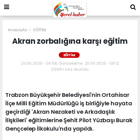
Anasayfa
EĞİTİM
Akran zorbalığına karşı eğitim
EĞİTİM
20.06.2026 - 06:58, Güncelleme: 20.06.2026 - 08:12
21268+ kez okundu.
Trabzon Büyükşehir Belediyesi'nin Ortahisar
İlçe Milli Eğitim Müdürlüğü iş birliğiyle hayata
geçirdiği 'Akran Nezaketi ve Arkadaşlık
İlişkileri' eğitimlerine Şehit Pilot Yüzbaşı Burak
Gençcelep İlkokulu'nda yapıldı.