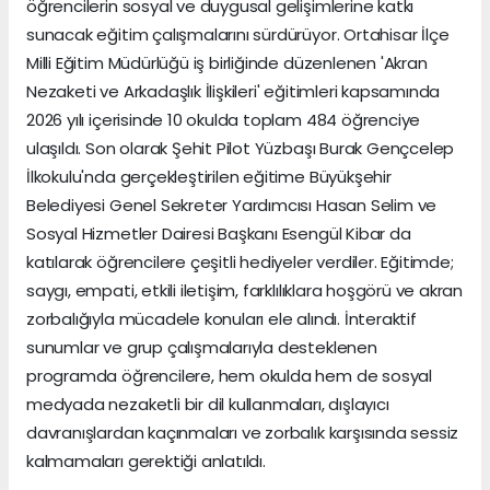
öğrencilerin sosyal ve duygusal gelişimlerine katkı
sunacak eğitim çalışmalarını sürdürüyor. Ortahisar İlçe
Milli Eğitim Müdürlüğü iş birliğinde düzenlenen 'Akran
Nezaketi ve Arkadaşlık İlişkileri' eğitimleri kapsamında
2026 yılı içerisinde 10 okulda toplam 484 öğrenciye
ulaşıldı. Son olarak Şehit Pilot Yüzbaşı Burak Gençcelep
İlkokulu'nda gerçekleştirilen eğitime Büyükşehir
Belediyesi Genel Sekreter Yardımcısı Hasan Selim ve
Sosyal Hizmetler Dairesi Başkanı Esengül Kibar da
katılarak öğrencilere çeşitli hediyeler verdiler. Eğitimde;
saygı, empati, etkili iletişim, farklılıklara hoşgörü ve akran
zorbalığıyla mücadele konuları ele alındı. İnteraktif
sunumlar ve grup çalışmalarıyla desteklenen
programda öğrencilere, hem okulda hem de sosyal
medyada nezaketli bir dil kullanmaları, dışlayıcı
davranışlardan kaçınmaları ve zorbalık karşısında sessiz
kalmamaları gerektiği anlatıldı.