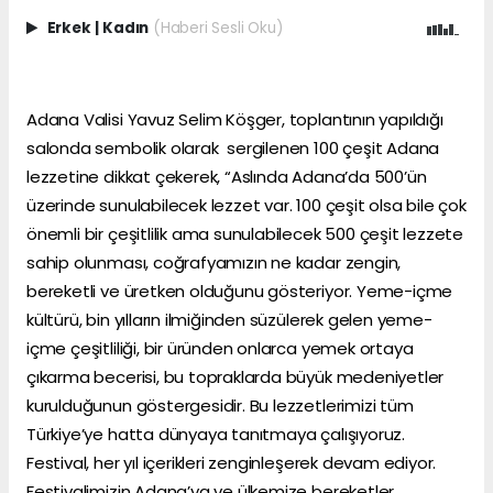
Erkek
|
Kadın
(Haberi Sesli Oku)
Adana Valisi Yavuz Selim Köşger, toplantının yapıldığı
salonda sembolik olarak sergilenen 100 çeşit Adana
lezzetine dikkat çekerek, “Aslında Adana’da 500’ün
üzerinde sunulabilecek lezzet var. 100 çeşit olsa bile çok
önemli bir çeşitlilik ama sunulabilecek 500 çeşit lezzete
sahip olunması, coğrafyamızın ne kadar zengin,
bereketli ve üretken olduğunu gösteriyor. Yeme-içme
kültürü, bin yılların ilmiğinden süzülerek gelen yeme-
içme çeşitliliği, bir üründen onlarca yemek ortaya
çıkarma becerisi, bu topraklarda büyük medeniyetler
kurulduğunun göstergesidir. Bu lezzetlerimizi tüm
Türkiye’ye hatta dünyaya tanıtmaya çalışıyoruz.
Festival, her yıl içerikleri zenginleşerek devam ediyor.
Festivalimizin Adana’ya ve ülkemize bereketler