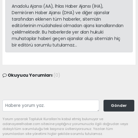
Anadolu Ajansı (AA), İhlas Haber Ajansı (İHA),
Demirören Haber Ajansı (DHA) ve diğer ajanslar
tarafından eklenen tüm haberler, sitemizin
editörlerinin müdahalesi olmadan ajans kanallarından
çekilmektedir. Bu haberlerde yer alan hukuki
muhataplar haberi geçen ajanslar olup sitemizin hiç
bir editörü sorumlu tutulamaz...
Okuyucu Yorumları
(0)
Gönder
Yorum yazarak Topluluk Kuralları’nı kabul etmiş bulunuyor ve
adanayerelhaber.com sitesine yaptığınız yorumunuzla ilgili doğrudan veya
dolaylı tüm sorumluluğu tek başınıza üstleniyorsunuz. Yazılan tüm
yorumlardan site yönetimi hiçbir şekilde sorumlu tutulamaz.