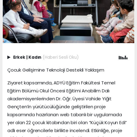
Erkek
|
Kadın
(Haberi Sesli Oku)
Çocuk Gelişimine Teknoloji Destekli Yaklaşım
Ziyaret kapsamında, ADYÜ Eğitim Fakültesi Temel
Eğitim Bölümü Okul Öncesi Eğitimi Anabilim Dalı
akademisyenlerinden Dr. Öğr. Üyesi Vahide Yiğit
Gençten’in yürütücülüğünde geliştirilen proje
kapsamında hazırlanan web tabanlı bir uygulamada
yer alan 22 çocuk kitabından biri olan “Küçük Koyun Edi”
adlı eser öğrencilerle birlikte incelendi. Etkinliğe, proje