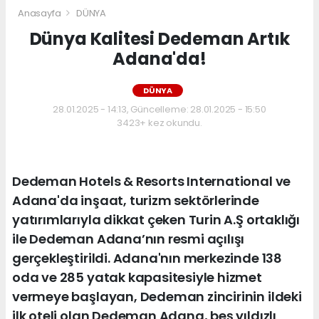
Anasayfa
DÜNYA
Dünya Kalitesi Dedeman Artık
Adana'da!
DÜNYA
28.01.2025 - 14:13, Güncelleme: 28.01.2025 - 15:50
3423+ kez okundu.
Dedeman Hotels & Resorts International ve
Adana'da inşaat, turizm sektörlerinde
yatırımlarıyla dikkat çeken Turin A.Ş ortaklığı
ile Dedeman Adana’nın resmi açılışı
gerçekleştirildi. Adana'nın merkezinde 138
oda ve 285 yatak kapasitesiyle hizmet
vermeye başlayan, Dedeman zincirinin ildeki
ilk oteli olan Dedeman Adana, beş yıldızlı