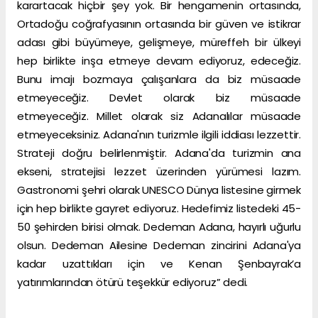
karartacak hiçbir şey yok. Bir hengamenin ortasında,
Ortadoğu coğrafyasının ortasında bir güven ve istikrar
adası gibi büyümeye, gelişmeye, müreffeh bir ülkeyi
hep birlikte inşa etmeye devam ediyoruz, edeceğiz.
Bunu imajı bozmaya çalışanlara da biz müsaade
etmeyeceğiz. Devlet olarak biz müsaade
etmeyeceğiz. Millet olarak siz Adanalılar müsaade
etmeyeceksiniz. Adana'nın turizmle ilgili iddiası lezzettir.
Strateji doğru belirlenmiştir. Adana'da turizmin ana
ekseni, stratejisi lezzet üzerinden yürümesi lazım.
Gastronomi şehri olarak UNESCO Dünya listesine girmek
için hep birlikte gayret ediyoruz. Hedefimiz listedeki 45-
50 şehirden birisi olmak. Dedeman Adana, hayırlı uğurlu
olsun. Dedeman Ailesine Dedeman zincirini Adana'ya
kadar uzattıkları için ve Kenan Şenbayrak’a
yatırımlarından ötürü teşekkür ediyoruz” dedi.