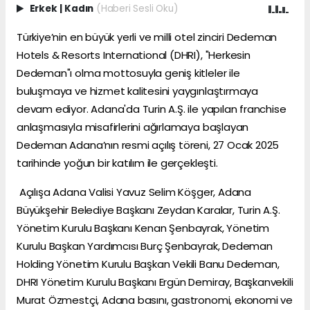
Erkek
|
Kadın
(Haberi Sesli Oku)
Türkiye’nin en büyük yerli ve milli otel zinciri Dedeman
Hotels & Resorts International (DHRI), "Herkesin
Dedeman"ı olma mottosuyla geniş kitleler ile
buluşmaya ve hizmet kalitesini yaygınlaştırmaya
devam ediyor. Adana'da Turin A.Ş. ile yapılan franchise
anlaşmasıyla misafirlerini ağırlamaya başlayan
Dedeman Adana’nın resmi açılış töreni, 27 Ocak 2025
tarihinde yoğun bir katılım ile gerçekleşti.
Açılışa Adana Valisi Yavuz Selim Köşger, Adana
Büyükşehir Belediye Başkanı Zeydan Karalar, Turin A.Ş.
Yönetim Kurulu Başkanı Kenan Şenbayrak, Yönetim
Kurulu Başkan Yardımcısı Burç Şenbayrak, Dedeman
Holding Yönetim Kurulu Başkan Vekili Banu Dedeman,
DHRI Yönetim Kurulu Başkanı Ergün Demiray, Başkanvekili
Murat Özmestçi, Adana basını, gastronomi, ekonomi ve