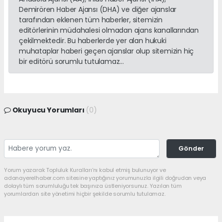
Demirören Haber Ajansı (DHA) ve diğer ajanslar
tarafından eklenen tüm haberler, sitemizin
editörlerinin müdahalesi olmadan ajans kanallarından
çekilmektedir. Bu haberlerde yer alan hukuki
muhataplar haberi geçen ajanslar olup sitemizin hiç
bir editörü sorumlu tutulamaz...
Okuyucu Yorumları
(0)
Gönder
Yorum yazarak Topluluk Kuralları’nı kabul etmiş bulunuyor ve
adanayerelhaber.com sitesine yaptığınız yorumunuzla ilgili doğrudan veya
dolaylı tüm sorumluluğu tek başınıza üstleniyorsunuz. Yazılan tüm
yorumlardan site yönetimi hiçbir şekilde sorumlu tutulamaz.