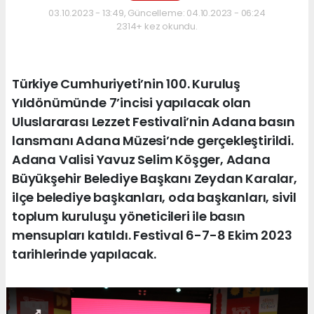
03.10.2023 - 13:49, Güncelleme: 04.10.2023 - 06:24
2314+ kez okundu.
Türkiye Cumhuriyeti’nin 100. Kuruluş
Yıldönümünde 7’incisi yapılacak olan
Uluslararası Lezzet Festivali’nin Adana basın
lansmanı Adana Müzesi’nde gerçekleştirildi.
Adana Valisi Yavuz Selim Köşger, Adana
Büyükşehir Belediye Başkanı Zeydan Karalar,
ilçe belediye başkanları, oda başkanları, sivil
toplum kuruluşu yöneticileri ile basın
mensupları katıldı. Festival 6-7-8 Ekim 2023
tarihlerinde yapılacak.