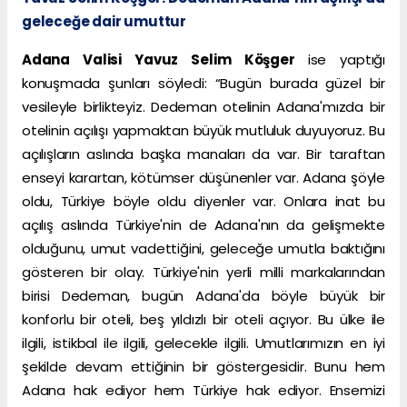
geleceğe dair umuttur
Adana Valisi Yavuz Selim Köşger
ise yaptığı
konuşmada şunları söyledi: “Bugün burada güzel bir
vesileyle birlikteyiz. Dedeman otelinin Adana'mızda bir
otelinin açılışı yapmaktan büyük mutluluk duyuyoruz. Bu
açılışların aslında başka manaları da var. Bir taraftan
enseyi karartan, kötümser düşünenler var. Adana şöyle
oldu, Türkiye böyle oldu diyenler var. Onlara inat bu
açılış aslında Türkiye'nin de Adana'nın da gelişmekte
olduğunu, umut vadettiğini, geleceğe umutla baktığını
gösteren bir olay. Türkiye'nin yerli milli markalarından
birisi Dedeman, bugün Adana'da böyle büyük bir
konforlu bir oteli, beş yıldızlı bir oteli açıyor. Bu ülke ile
ilgili, istikbal ile ilgili, gelecekle ilgili. Umutlarımızın en iyi
şekilde devam ettiğinin bir göstergesidir. Bunu hem
Adana hak ediyor hem Türkiye hak ediyor. Ensemizi