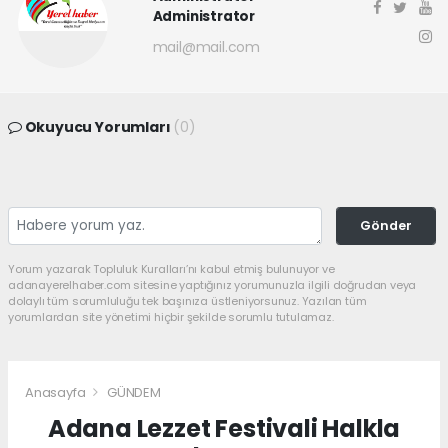
Administrator
mail@mail.com
Okuyucu Yorumları
(0)
Gönder
Yorum yazarak Topluluk Kuralları’nı kabul etmiş bulunuyor ve
adanayerelhaber.com sitesine yaptığınız yorumunuzla ilgili doğrudan veya
dolaylı tüm sorumluluğu tek başınıza üstleniyorsunuz. Yazılan tüm
yorumlardan site yönetimi hiçbir şekilde sorumlu tutulamaz.
Anasayfa
GÜNDEM
Adana Lezzet Festivali Halkla