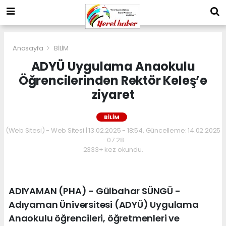
Anasayfa
BİLİM
ADYÜ Uygulama Anaokulu
Öğrencilerinden Rektör Keleş’e
ziyaret
BİLİM
(Web Sitesi) - Web Sitesi | 13.02.2025 - 18:54, Güncelleme: 14.02.2025
- 07:28
2333+ kez okundu.
ADIYAMAN (PHA) - Gülbahar SÜNGÜ -
Adıyaman Üniversitesi (ADYÜ) Uygulama
Anaokulu öğrencileri, öğretmenleri ve