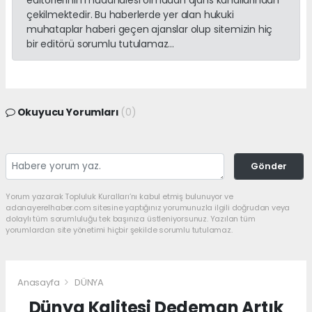
çekilmektedir. Bu haberlerde yer alan hukuki
muhataplar haberi geçen ajanslar olup sitemizin hiç
bir editörü sorumlu tutulamaz...
Okuyucu Yorumları
(0)
Gönder
Yorum yazarak Topluluk Kuralları’nı kabul etmiş bulunuyor ve
adanayerelhaber.com sitesine yaptığınız yorumunuzla ilgili doğrudan veya
dolaylı tüm sorumluluğu tek başınıza üstleniyorsunuz. Yazılan tüm
yorumlardan site yönetimi hiçbir şekilde sorumlu tutulamaz.
Anasayfa
DÜNYA
Dünya Kalitesi Dedeman Artık