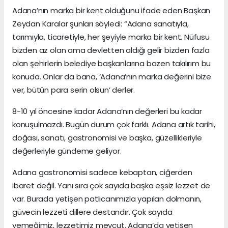
Adana’nın marka bir kent olduğunu ifade eden Başkan
Zeydan Karalar şunları söyledi: “Adana sanatıyla,
tarımıyla, ticaretiyle, her şeyiyle marka bir kent. Nüfusu
bizden az olan ama devletten aldığı gelir bizden fazla
olan şehirlerin belediye başkanlarına bazen takılırım bu
konuda. Onlar da bana, ‘Adana’nın marka değerini bize
ver, bütün para serin olsun’ derler.
8-10 yıl öncesine kadar Adana’nın değerleri bu kadar
konuşulmazdı. Bugün durum çok farklı. Adana artık tarihi,
doğası, sanatı, gastronomisi ve başka, güzellikleriyle
değerleriyle gündeme geliyor.
Adana gastronomisi sadece kebaptan, ciğerden
ibaret değil. Yanı sıra çok sayıda başka eşsiz lezzet de
var. Burada yetişen patlıcanımızla yapılan dolmanın,
güvecin lezzeti dillere destandır. Çok sayıda
yemeğimiz, lezzetimiz mevcut. Adana’da yetişen