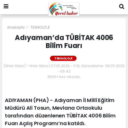
Anasayfa
TEKNOLOJİ
Adıyaman’da TÜBİTAK 4006
Bilim Fuarı
TEKNOLOJİ
(Web Sitesi) - Web Sitesi | 07.05.2025 - 11:16, Güncelleme: 08.05.2025
- 05:42
2609+ kez okundu.
ADIYAMAN (PHA) - Adıyaman İl Millî Eğitim
Müdürü Ali Tosun, Mevlana Ortaokulu
tarafından düzenlenen TÜBİTAK 4006 Bilim
Fuarı Açılış Programı’na katıldı.