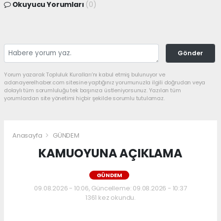
Okuyucu Yorumları
(0)
Gönder
Yorum yazarak Topluluk Kuralları’nı kabul etmiş bulunuyor ve
adanayerelhaber.com sitesine yaptığınız yorumunuzla ilgili doğrudan veya
dolaylı tüm sorumluluğu tek başınıza üstleniyorsunuz. Yazılan tüm
yorumlardan site yönetimi hiçbir şekilde sorumlu tutulamaz.
Anasayfa
GÜNDEM
KAMUOYUNA AÇIKLAMA
GÜNDEM
09.08.2026 - 10:06, Güncelleme: 09.08.2026 - 10:37
1361 kez okundu.