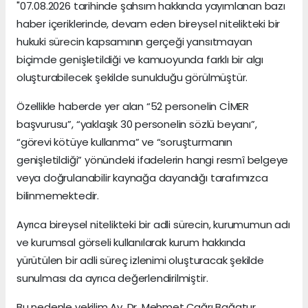
"07.08.2026 tarihinde şahsım hakkında yayımlanan bazı
haber içeriklerinde, devam eden bireysel nitelikteki bir
hukuki sürecin kapsamının gerçeği yansıtmayan
biçimde genişletildiği ve kamuoyunda farklı bir algı
oluşturabilecek şekilde sunulduğu görülmüştür.
Özellikle haberde yer alan “52 personelin CİMER
başvurusu”, “yaklaşık 30 personelin sözlü beyanı”,
“görevi kötüye kullanma” ve “soruşturmanın
genişletildiği” yönündeki ifadelerin hangi resmî belgeye
veya doğrulanabilir kaynağa dayandığı tarafımızca
bilinmemektedir.
Ayrıca bireysel nitelikteki bir adli sürecin, kurumumun adı
ve kurumsal görseli kullanılarak kurum hakkında
yürütülen bir adli süreç izlenimi oluşturacak şekilde
sunulması da ayrıca değerlendirilmiştir.
Bu nedenle vekilim Av. Dr. Mehmet Çağrı Bağatur