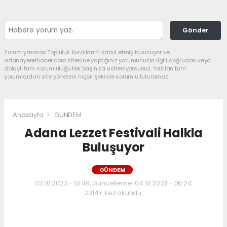
Gönder
Yorum yazarak Topluluk Kuralları’nı kabul etmiş bulunuyor ve
adanayerelhaber.com sitesine yaptığınız yorumunuzla ilgili doğrudan veya
dolaylı tüm sorumluluğu tek başınıza üstleniyorsunuz. Yazılan tüm
yorumlardan site yönetimi hiçbir şekilde sorumlu tutulamaz.
Anasayfa
GÜNDEM
Adana Lezzet Festivali Halkla
Buluşuyor
GÜNDEM
03.10.2023 - 13:49, Güncelleme: 04.10.2023 - 06:24
2314+ kez okundu.