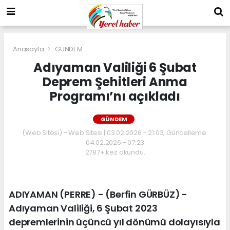
Anasayfa
GÜNDEM
Adıyaman Valiliği 6 Şubat
Deprem Şehitleri Anma
Programı’nı açıkladı
GÜNDEM
(Web Sitesi) - Web Sitesi | 03.02.2026 - 21:03, Güncelleme:
04.02.2026 - 07:23
2787+ kez okundu.
ADIYAMAN (PERRE) - (Berfin GÜRBÜZ) -
Adıyaman Valiliği, 6 Şubat 2023
depremlerinin üçüncü yıl dönümü dolayısıyla