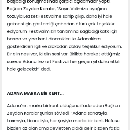
başladığı konuşmasında çarpıcı açıklamalar yaptı.
Başkan Zeydan Karalar, “
Sayın Valimize ayağının
tozuyla Lezzet Festivali’ne sahip çıkıp, daha iyi hale
gelmesi için gösterdiği çabadan ötürü çok teşekkür
ediyorum. Festivalimizin tanıtımına sağladığı katkı için
basına ve yine kent dinamikleri ile Adanalılara,
gösterdikleri ilgili ve alakadan dolayı teşekkür ediyorum.
Bir elin nesi var, iki elin sesi var. Birlikte hareket ettiğimiz
sürece Adana Lezzet Festivali her geçen yıl daha etkili
hale gelecektir” dedi.
ADANA MARKA BİR KENT…
Adana’nın marka bir kent olduğunu ifade eden Başkan
Zeydan Karalar şunları söyledi: “Adana sanatıyla,
tarımıyla, ticaretiyle, her şeyiyle marka bir kent. Nüfusu
bizden az olan ama devletten aldığı gelir bizden fazla