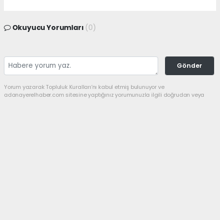
Okuyucu Yorumları
(0)
Gönder
Yorum yazarak Topluluk Kuralları’nı kabul etmiş bulunuyor ve
adanayerelhaber.com sitesine yaptığınız yorumunuzla ilgili doğrudan veya
dolaylı tüm sorumluluğu tek başınıza üstleniyorsunuz. Yazılan tüm
yorumlardan site yönetimi hiçbir şekilde sorumlu tutulamaz.
Anasayfa
DÜNYA
Dünya Kalitesi Dedeman Artık
Adana'da!
DÜNYA
28.01.2025 - 14:13, Güncelleme: 28.01.2025 - 15:50