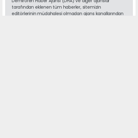
Demirören Haber Ajansı (DHA) ve diğer ajanslar
tarafından eklenen tüm haberler, sitemizin
editörlerinin müdahalesi olmadan ajans kanallarından
çekilmektedir. Bu haberlerde yer alan hukuki
muhataplar haberi geçen ajanslar olup sitemizin hiç
bir editörü sorumlu tutulamaz...
Okuyucu Yorumları
(0)
Gönder
Yorum yazarak Topluluk Kuralları’nı kabul etmiş bulunuyor ve
adanayerelhaber.com sitesine yaptığınız yorumunuzla ilgili doğrudan veya
dolaylı tüm sorumluluğu tek başınıza üstleniyorsunuz. Yazılan tüm
yorumlardan site yönetimi hiçbir şekilde sorumlu tutulamaz.