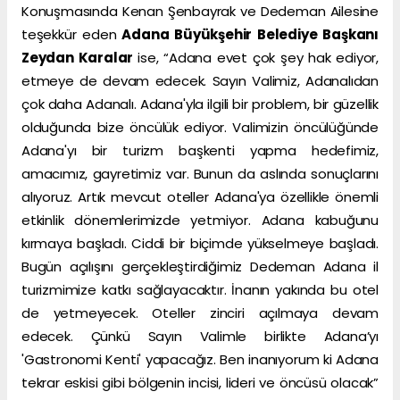
Konuşmasında Kenan Şenbayrak ve Dedeman Ailesine
teşekkür eden
Adana Büyükşehir Belediye Başkanı
Zeydan Karalar
ise, “Adana evet çok şey hak ediyor,
etmeye de devam edecek. Sayın Valimiz, Adanalıdan
çok daha Adanalı. Adana'yla ilgili bir problem, bir güzellik
olduğunda bize öncülük ediyor. Valimizin öncülüğünde
Adana'yı bir turizm başkenti yapma hedefimiz,
amacımız, gayretimiz var. Bunun da aslında sonuçlarını
alıyoruz. Artık mevcut oteller Adana'ya özellikle önemli
etkinlik dönemlerimizde yetmiyor. Adana kabuğunu
kırmaya başladı. Ciddi bir biçimde yükselmeye başladı.
Bugün açılışını gerçekleştirdiğimiz Dedeman Adana il
turizmimize katkı sağlayacaktır. İnanın yakında bu otel
de yetmeyecek. Oteller zinciri açılmaya devam
edecek. Çünkü Sayın Valimle birlikte Adana’yı
'Gastronomi Kenti' yapacağız. Ben inanıyorum ki Adana
tekrar eskisi gibi bölgenin incisi, lideri ve öncüsü olacak”