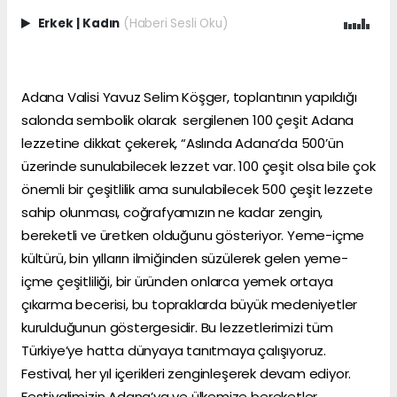
Erkek
|
Kadın
(Haberi Sesli Oku)
Adana Valisi Yavuz Selim Köşger, toplantının yapıldığı
salonda sembolik olarak sergilenen 100 çeşit Adana
lezzetine dikkat çekerek, “Aslında Adana’da 500’ün
üzerinde sunulabilecek lezzet var. 100 çeşit olsa bile çok
önemli bir çeşitlilik ama sunulabilecek 500 çeşit lezzete
sahip olunması, coğrafyamızın ne kadar zengin,
bereketli ve üretken olduğunu gösteriyor. Yeme-içme
kültürü, bin yılların ilmiğinden süzülerek gelen yeme-
içme çeşitliliği, bir üründen onlarca yemek ortaya
çıkarma becerisi, bu topraklarda büyük medeniyetler
kurulduğunun göstergesidir. Bu lezzetlerimizi tüm
Türkiye’ye hatta dünyaya tanıtmaya çalışıyoruz.
Festival, her yıl içerikleri zenginleşerek devam ediyor.
Festivalimizin Adana’ya ve ülkemize bereketler