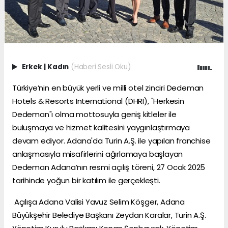
Erkek
|
Kadın
(Haberi Sesli Oku)
Türkiye’nin en büyük yerli ve milli otel zinciri Dedeman
Hotels & Resorts International (DHRI), "Herkesin
Dedeman"ı olma mottosuyla geniş kitleler ile
buluşmaya ve hizmet kalitesini yaygınlaştırmaya
devam ediyor. Adana'da Turin A.Ş. ile yapılan franchise
anlaşmasıyla misafirlerini ağırlamaya başlayan
Dedeman Adana’nın resmi açılış töreni, 27 Ocak 2025
tarihinde yoğun bir katılım ile gerçekleşti.
Açılışa Adana Valisi Yavuz Selim Köşger, Adana
Büyükşehir Belediye Başkanı Zeydan Karalar, Turin A.Ş.