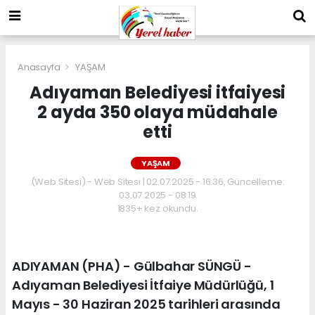
Anasayfa
YAŞAM
Adıyaman Belediyesi itfaiyesi
2 ayda 350 olaya müdahale
etti
YAŞAM
(Web Sitesi) - Web Sitesi | 02.07.2025 - 16:36, Güncelleme:
03.07.2025 - 08:19
1835+ kez okundu.
ADIYAMAN (PHA) - Gülbahar SÜNGÜ -
Adıyaman Belediyesi İtfaiye Müdürlüğü, 1
Mayıs - 30 Haziran 2025 tarihleri arasında