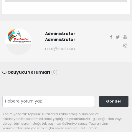
Administrator
Administrator
mail@mail.com
Okuyucu Yorumları
(0)
Gönder
Yorum yazarak Topluluk Kuralları’nı kabul etmiş bulunuyor ve
adanayerelhaber.com sitesine yaptığınız yorumunuzla ilgili doğrudan veya
dolaylı tüm sorumluluğu tek başınıza üstleniyorsunuz. Yazılan tüm
yorumlardan site yönetimi hiçbir şekilde sorumlu tutulamaz.