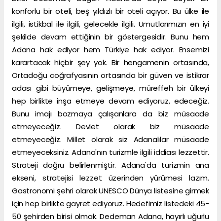
konforlu bir oteli, beş yıldızlı bir oteli açıyor. Bu ülke ile
ilgili, istikbal ile ilgili, gelecekle ilgili. Umutlarımızın en iyi
şekilde devam ettiğinin bir göstergesidir. Bunu hem
Adana hak ediyor hem Türkiye hak ediyor. Ensemizi
karartacak hiçbir şey yok. Bir hengamenin ortasında,
Ortadoğu coğrafyasının ortasında bir güven ve istikrar
adası gibi büyümeye, gelişmeye, müreffeh bir ülkeyi
hep birlikte inşa etmeye devam ediyoruz, edeceğiz.
Bunu imajı bozmaya çalışanlara da biz müsaade
etmeyeceğiz. Devlet olarak biz müsaade
etmeyeceğiz. Millet olarak siz Adanalılar müsaade
etmeyeceksiniz. Adana'nın turizmle ilgili iddiası lezzettir.
Strateji doğru belirlenmiştir. Adana'da turizmin ana
ekseni, stratejisi lezzet üzerinden yürümesi lazım.
Gastronomi şehri olarak UNESCO Dünya listesine girmek
için hep birlikte gayret ediyoruz. Hedefimiz listedeki 45-
50 şehirden birisi olmak. Dedeman Adana, hayırlı uğurlu