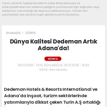
Yorum yazarak Topluluk Kuralları’nı kabul etmiş bulunuyor ve
adanayerelhaber.com sitesine yaptığınız yorumunuzla ilgili doğrudan veya
dolaylı tüm sorumluluğu tek başınıza üstleniyorsunuz. Yazılan tüm
yorumlardan site yönetimi hiçbir şekilde sorumlu tutulamaz.
Anasayfa
DÜNYA
Dünya Kalitesi Dedeman Artık
Adana'da!
DÜNYA
28.01.2025 - 14:13, Güncelleme: 28.01.2025 - 15:50
3423+ kez okundu.
Dedeman Hotels & Resorts International ve
Adana'da inşaat, turizm sektörlerinde
yatırımlarıyla dikkat çeken Turin A.Ş ortaklığı