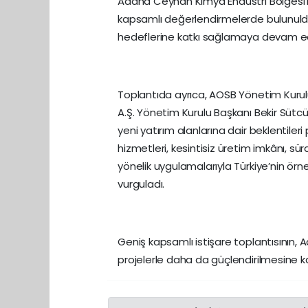
Adana Ceyhan Kimya Endüstri Bölgesi’ne 
kapsamlı değerlendirmelerde bulunuldu.
hedeflerine katkı sağlamaya devam ed
Toplantıda ayrıca, AOSB Yönetim Kuru
A.Ş. Yönetim Kurulu Başkanı Bekir Sütcü
yeni yatırım alanlarına dair beklentileri
hizmetleri, kesintisiz üretim imkânı, sürd
yönelik uygulamalarıyla Türkiye’nin ör
vurguladı.
Geniş kapsamlı istişare toplantısını
projelerle daha da güçlendirilmesine ka