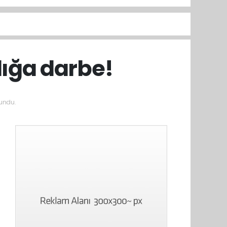
ığa darbe!
undu.