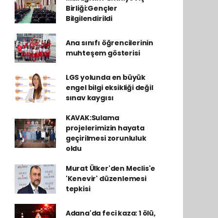
Birliği:Gençler
Bilgilendirildi
Ana sınıfı öğrencilerinin
muhteşem gösterisi
LGS yolunda en büyük
engel bilgi eksikliği değil
sınav kaygısı
KAVAK:Sulama
projelerimizin hayata
geçirilmesi zorunluluk
oldu
Murat Ülker'den Meclis'e
'Kenevir' düzenlemesi
tepkisi
Adana'da feci kaza: 1 ölü,