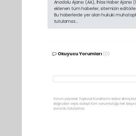
Anadolu Ajansı (AA), İhlas Haber Ajansı 
eklenen tüm haberler, sitemizin editörl
Bu haberlerde yer alan hukuki muhatapla
tutulamaz...
Okuyucu Yorumları
(0)
Yorum yazarak Topluluk Kuralları’nı kabul etmiş b
doğrudan veya dolaylı tüm sorumluluğu tek başınız
sorumlu tutulamaz.