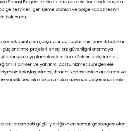
nize Sanayi Bölgesi özelinde önümüzdeki dönemde hayata
 bölge teşvikleri, genişleme alanları ve bölge kapasitesinin
nde bulunuldu.
yönelik yürütülen çalışmalar da toplantının önemli başlıkları
 güçlendirme projeleri, enerji arz güvenliğini artırmaya
şil dönüşüm uygulamaları, lojistik imkânların geliştirilmesi,
ğitim iş birlikleri ve yatırımcı dostu hizmet süreçleri ele
rişiminin kolaylaştırılması, ihracat kapasitesinin artırılması ve
ine yönelik destek mekanizmaları üzerinde değerlendirmeler
netimi arasındaki güçlü iş birliğinin en somut göstergesi olan