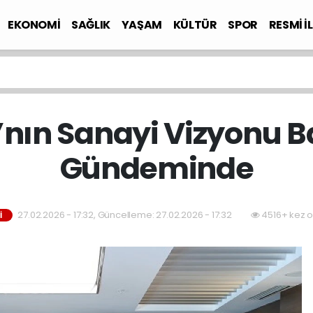
EKONOMİ
SAĞLIK
YAŞAM
KÜLTÜR
SPOR
RESMİ İ
nın Sanayi Vizyonu B
Gündeminde
27.02.2026 - 17:32, Güncelleme: 27.02.2026 - 17:32
4516+ kez 
İ