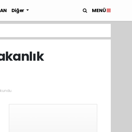
MENÜ
LAN
Diğer
akanlık
okundu.