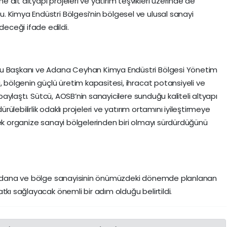
ait altyapı projeleri ve yatırım teşvikleri üzerinde de
 Kimya Endüstri Bölgesi’nin bölgesel ve ulusal sanayi
eceği ifade edildi.
lu Başkanı ve Adana Ceyhan Kimya Endüstri Bölgesi Yönetim
, bölgenin güçlü üretim kapasitesi, ihracat potansiyeli ve
 paylaştı. Sütcü, AOSB’nin sanayicilere sunduğu kaliteli altyapı
ürülebilirlik odaklı projeleri ve yatırım ortamını iyileştirmeye
nek organize sanayi bölgelerinden biri olmayı sürdürdüğünü
n, Adana ve bölge sanayisinin önümüzdeki dönemde planlanan
tkı sağlayacak önemli bir adım olduğu belirtildi.