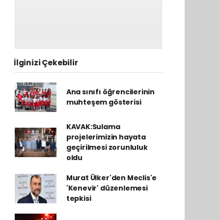
İlginizi Çekebilir
Ana sınıfı öğrencilerinin
muhteşem gösterisi
KAVAK:Sulama
projelerimizin hayata
geçirilmesi zorunluluk
oldu
Murat Ülker'den Meclis'e
'Kenevir' düzenlemesi
tepkisi