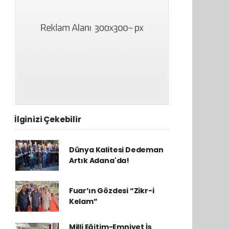
İlginizi Çekebilir
Dünya Kalitesi Dedeman
Artık Adana'da!
Fuar’ın Gözdesi “Zikr-i
Kelam”
Milli Eğitim-Emniyet İş