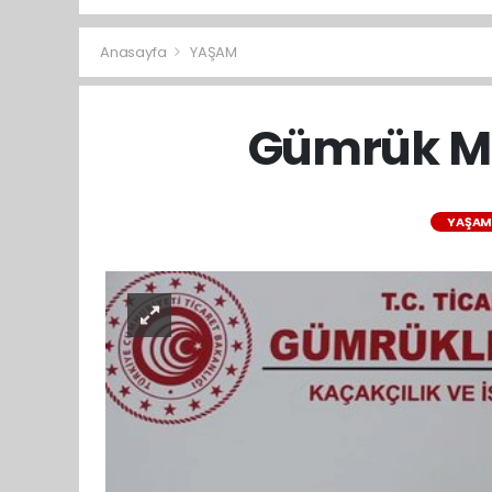
Anasayfa
YAŞAM
Gümrük Mu
YAŞA