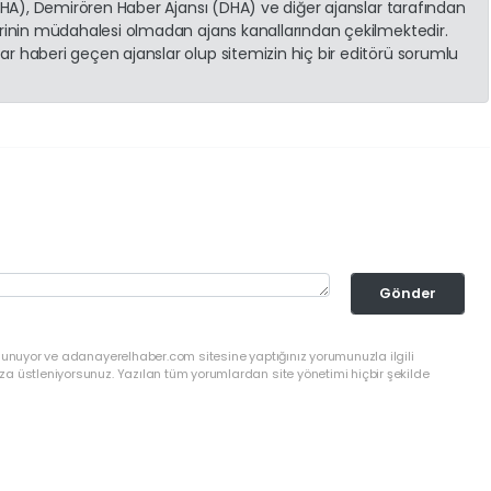
(İHA), Demirören Haber Ajansı (DHA) ve diğer ajanslar tarafından
erinin müdahalesi olmadan ajans kanallarından çekilmektedir.
r haberi geçen ajanslar olup sitemizin hiç bir editörü sorumlu
Gönder
ulunuyor ve adanayerelhaber.com sitesine yaptığınız yorumunuzla ilgili
a üstleniyorsunuz. Yazılan tüm yorumlardan site yönetimi hiçbir şekilde