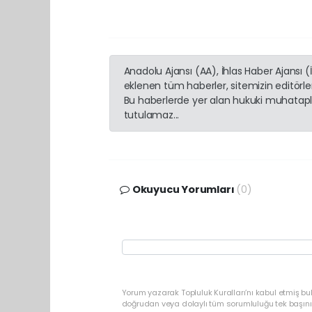
Anadolu Ajansı (AA), İhlas Haber Ajansı 
eklenen tüm haberler, sitemizin editörl
Bu haberlerde yer alan hukuki muhatapla
tutulamaz...
Okuyucu Yorumları
(0)
Yorum yazarak Topluluk Kuralları’nı kabul etmiş b
doğrudan veya dolaylı tüm sorumluluğu tek başınız