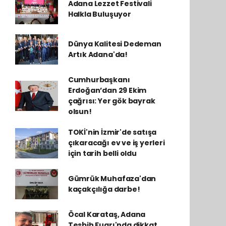
Adana Lezzet Festivali
Halkla Buluşuyor
Dünya Kalitesi Dedeman
Artık Adana'da!
Cumhurbaşkanı
Erdoğan’dan 29 Ekim
çağrısı: Yer gök bayrak
olsun!
TOKİ'nin İzmir'de satışa
çıkaracağı ev ve iş yerleri
için tarih belli oldu
Gümrük Muhafaza'dan
kaçakçılığa darbe!
Öcal Karataş, Adana
Tesbih Fuarı'nda dikkat