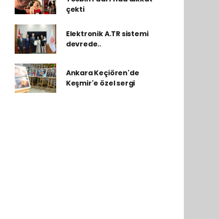
çekti
Elektronik A.TR sistemi
devrede..
Ankara Keçiören'de
Keşmir'e özel sergi