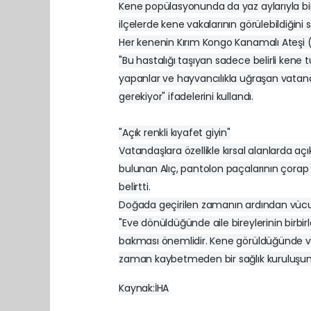
Kene popülasyonunda da yaz aylarıyla birli
ilçelerde kene vakalarının görülebildiğini s
Her kenenin Kırım Kongo Kanamalı Ateşi (KK
"Bu hastalığı taşıyan sadece belirli kene tü
yapanlar ve hayvancılıkla uğraşan vatandaş
gerekiyor" ifadelerini kullandı.
"Açık renkli kıyafet giyin"
Vatandaşlara özellikle kırsal alanlarda açı
bulunan Alıç, pantolon paçalarının çorap 
belirtti.
Doğada geçirilen zamanın ardından vücud
"Eve dönüldüğünde aile bireylerinin birbi
bakması önemlidir. Kene görüldüğünde 
zaman kaybetmeden bir sağlık kuruluşuna 
Kaynak:İHA