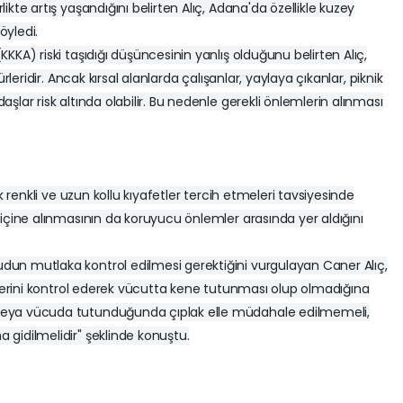
kte artış yaşandığını belirten Alıç, Adana'da özellikle kuzey
öyledi.
KA) riski taşıdığı düşüncesinin yanlış olduğunu belirten Alıç,
rleridir. Ancak kırsal alanlarda çalışanlar, yaylaya çıkanlar, piknik
lar risk altında olabilir. Bu nedenle gerekli önlemlerin alınması
k renkli ve uzun kollu kıyafetler tercih etmeleri tavsiyesinde
içine alınmasının da koruyucu önlemler arasında yer aldığını
un mutlaka kontrol edilmesi gerektiğini vurgulayan Caner Alıç,
rlerini kontrol ederek vücutta kene tutunması olup olmadığına
veya vücuda tutunduğunda çıplak elle müdahale edilmemeli,
gidilmelidir" şeklinde konuştu.