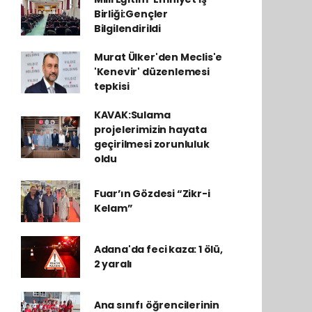
Birliği:Gençler
Bilgilendirildi
Murat Ülker'den Meclis'e
'Kenevir' düzenlemesi
tepkisi
KAVAK:Sulama
projelerimizin hayata
geçirilmesi zorunluluk
oldu
Fuar’ın Gözdesi “Zikr-i
Kelam”
Adana'da feci kaza: 1 ölü,
2 yaralı
Ana sınıfı öğrencilerinin