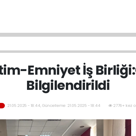
itim-Emniyet İş Birliğ
Bilgilendirildi
21.05.2025 - 18:44, Güncelleme: 21.05.2025 - 18:44
2776+ kez o
M