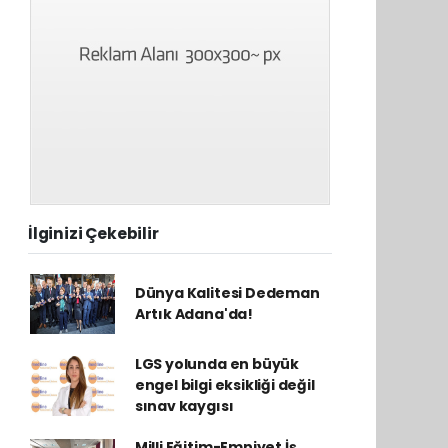
İlginizi Çekebilir
Dünya Kalitesi Dedeman
Artık Adana'da!
LGS yolunda en büyük
engel bilgi eksikliği değil
sınav kaygısı
Milli Eğitim-Emniyet İş