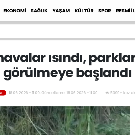
EKONOMİ
SAĞLIK
YAŞAM
KÜLTÜR
SPOR
RESMİ İ
avalar ısındı, parklar
görülmeye başlandı
18.06.2026 - 11:00, Güncelleme: 18.06.2026 - 11:00
5399+ kez o
M