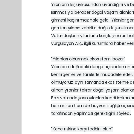
Yılanların kış uykusundan uyandığını ve besi
ısınmasıyla beraber doğal yaşam alanların
girmesi kaçınılmaz hale geldi. Yılanlar gen
görülen yılanın zehirli olduğu düşünülmem
Vatandaşların yılanlarla karşılaşmaları 
vurgulayan Alıç, ilgili kurumlara haber ve
"Yılanları öldürmek ekosistemi bozar"
Yılanların doğadaki denge açısından önemli
kemirgenler ve farelerle mücadele eder.
olmuyoruz, aynı zamanda ekosisteme de za
alınan yılanlar tekrar doğal yaşam alanlar
Bazı vatandaşların yılanları kendi imkanlar
hem insan hem de hayvan sağlığı açısından
tarafından yapılması gerektiğini söyledi.
"Kene riskine karşı tedbirli olun"