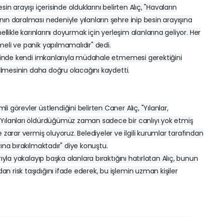
n arayışı içerisinde olduklarını belirten Alıç, "Havaların
ın daralması nedeniyle yılanların şehre inip besin arayışına
ellikle karınlarını doyurmak için yerleşim alanlarına geliyor. Her
eli ve panik yapılmamalıdır" dedi.
halinde kendi imkanlarıyla müdahale etmemesi gerektiğini
rilmesinin daha doğru olacağını kaydetti.
 görevler üstlendiğini belirten Caner Alıç, "Yılanlar,
 Yılanları öldürdüğümüz zaman sadece bir canlıyı yok etmiş
rar vermiş oluyoruz. Belediyeler ve ilgili kurumlar tarafından
ına bırakılmaktadır" diye konuştu.
ıyla yakalayıp başka alanlara bıraktığını hatırlatan Alıç, bunun
 risk taşıdığını ifade ederek, bu işlemin uzman kişiler