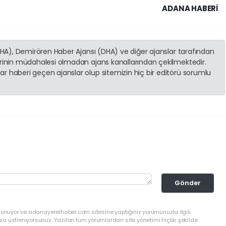
ADANA HABERİ
(İHA), Demirören Haber Ajansı (DHA) ve diğer ajanslar tarafından
erinin müdahalesi olmadan ajans kanallarından çekilmektedir.
r haberi geçen ajanslar olup sitemizin hiç bir editörü sorumlu
Gönder
ulunuyor ve adanayerelhaber.com sitesine yaptığınız yorumunuzla ilgili
a üstleniyorsunuz. Yazılan tüm yorumlardan site yönetimi hiçbir şekilde