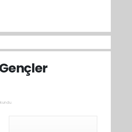
i:Gençler
kundu.