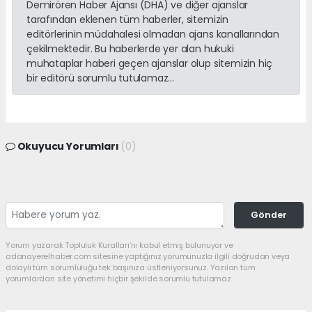
Demirören Haber Ajansı (DHA) ve diğer ajanslar
tarafından eklenen tüm haberler, sitemizin
editörlerinin müdahalesi olmadan ajans kanallarından
çekilmektedir. Bu haberlerde yer alan hukuki
muhataplar haberi geçen ajanslar olup sitemizin hiç
bir editörü sorumlu tutulamaz...
Okuyucu Yorumları
(0)
Gönder
Yorum yazarak Topluluk Kuralları’nı kabul etmiş bulunuyor ve
adanayerelhaber.com sitesine yaptığınız yorumunuzla ilgili doğrudan veya
dolaylı tüm sorumluluğu tek başınıza üstleniyorsunuz. Yazılan tüm
yorumlardan site yönetimi hiçbir şekilde sorumlu tutulamaz.