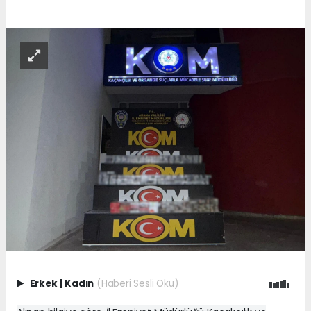
Erkek
|
Kadın
(Haberi Sesli Oku)