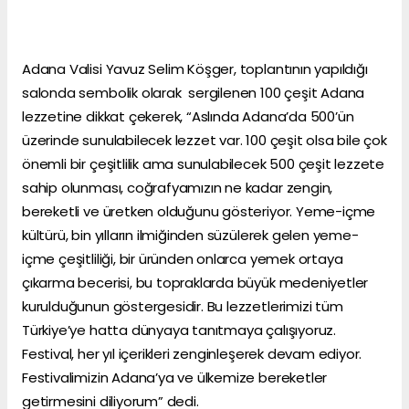
Adana Valisi Yavuz Selim Köşger, toplantının yapıldığı
salonda sembolik olarak sergilenen 100 çeşit Adana
lezzetine dikkat çekerek, “Aslında Adana’da 500’ün
üzerinde sunulabilecek lezzet var. 100 çeşit olsa bile çok
önemli bir çeşitlilik ama sunulabilecek 500 çeşit lezzete
sahip olunması, coğrafyamızın ne kadar zengin,
bereketli ve üretken olduğunu gösteriyor. Yeme-içme
kültürü, bin yılların ilmiğinden süzülerek gelen yeme-
içme çeşitliliği, bir üründen onlarca yemek ortaya
çıkarma becerisi, bu topraklarda büyük medeniyetler
kurulduğunun göstergesidir. Bu lezzetlerimizi tüm
Türkiye’ye hatta dünyaya tanıtmaya çalışıyoruz.
Festival, her yıl içerikleri zenginleşerek devam ediyor.
Festivalimizin Adana’ya ve ülkemize bereketler
getirmesini diliyorum” dedi.