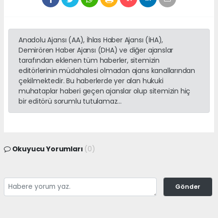
Anadolu Ajansı (AA), İhlas Haber Ajansı (İHA),
Demirören Haber Ajansı (DHA) ve diğer ajanslar
tarafından eklenen tüm haberler, sitemizin
editörlerinin müdahalesi olmadan ajans kanallarından
çekilmektedir. Bu haberlerde yer alan hukuki
muhataplar haberi geçen ajanslar olup sitemizin hiç
bir editörü sorumlu tutulamaz...
Okuyucu Yorumları
(0)
Gönder
Yorum yazarak Topluluk Kuralları’nı kabul etmiş bulunuyor ve
adanayerelhaber.com sitesine yaptığınız yorumunuzla ilgili doğrudan veya