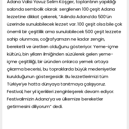
Adana Valisi Yavuz Selim Köşger, toplantının yapıldığı
salonda sembolik olarak sergilenen 100 çeşit Adana
lezzetine dikkat çekerek, “Aslında Adana’da 500’ün
üzerinde sunulabilecek lezzet var. 100 çeşit olsa bile çok
önemli bir çeşitlilik ama sunulabilecek 500 çeşit lezzete
sahip olunması, coğrafyamızın ne kadar zengin,
bereketli ve üretken olduğunu gösteriyor. Yeme-içme
kültürü, bin yılların ilmiğinden süzülerek gelen yeme-
içme çeşitliliği, bir üründen onlarca yemek ortaya
çıkarma becerisi, bu topraklarda büyük medeniyetler
kurulduğunun göstergesidir. Bu lezzetlerimizi tüm
Türkiye’ye hatta dünyaya tanıtmaya çalışıyoruz.
Festival, her yıl içerikleri zenginleşerek devam ediyor.
Festivalimizin Adana’ya ve ülkemize bereketler
getirmesini diliyorum” dedi.