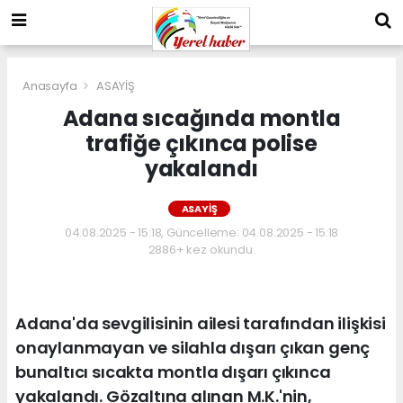
Anasayfa
ASAYİŞ
Adana sıcağında montla
trafiğe çıkınca polise
yakalandı
ASAYİŞ
04.08.2025 - 15:18, Güncelleme: 04.08.2025 - 15:18
2886+ kez okundu.
Adana'da sevgilisinin ailesi tarafından ilişkisi
onaylanmayan ve silahla dışarı çıkan genç
bunaltıcı sıcakta montla dışarı çıkınca
yakalandı. Gözaltına alınan M.K.'nin,