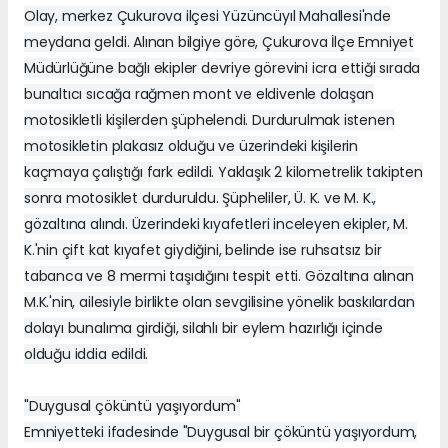
Olay, merkez Çukurova ilçesi Yüzüncüyıl Mahallesi'nde
meydana geldi. Alınan bilgiye göre, Çukurova İlçe Emniyet
Müdürlüğüne bağlı ekipler devriye görevini icra ettiği sırada
bunaltıcı sıcağa rağmen mont ve eldivenle dolaşan
motosikletli kişilerden şüphelendi. Durdurulmak istenen
motosikletin plakasız olduğu ve üzerindeki kişilerin
kaçmaya çalıştığı fark edildi. Yaklaşık 2 kilometrelik takipten
sonra motosiklet durduruldu. Şüpheliler, Ü. K. ve M. K.,
gözaltına alındı. Üzerindeki kıyafetleri inceleyen ekipler, M.
K.'nin çift kat kıyafet giydiğini, belinde ise ruhsatsız bir
tabanca ve 8 mermi taşıdığını tespit etti. Gözaltına alınan
M.K.'nin, ailesiyle birlikte olan sevgilisine yönelik baskılardan
dolayı bunalıma girdiği, silahlı bir eylem hazırlığı içinde
olduğu iddia edildi.
"Duygusal çöküntü yaşıyordum"
Emniyetteki ifadesinde "Duygusal bir çöküntü yaşıyordum,