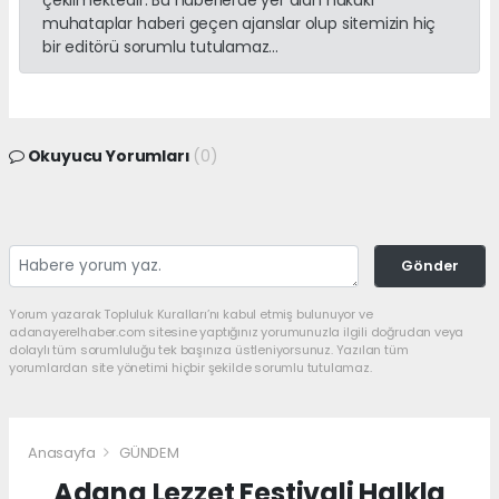
çekilmektedir. Bu haberlerde yer alan hukuki
muhataplar haberi geçen ajanslar olup sitemizin hiç
bir editörü sorumlu tutulamaz...
Okuyucu Yorumları
(0)
Gönder
Yorum yazarak Topluluk Kuralları’nı kabul etmiş bulunuyor ve
adanayerelhaber.com sitesine yaptığınız yorumunuzla ilgili doğrudan veya
dolaylı tüm sorumluluğu tek başınıza üstleniyorsunuz. Yazılan tüm
yorumlardan site yönetimi hiçbir şekilde sorumlu tutulamaz.
Anasayfa
GÜNDEM
Adana Lezzet Festivali Halkla