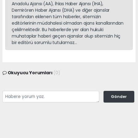
Anadolu Ajansı (AA), İhlas Haber Ajansı (İHA),
Demirören Haber Ajansı (DHA) ve diğer ajanslar
tarafından eklenen tüm haberler, sitemizin
editörlerinin müdahalesi olmadan ajans kanallarından
çekilmektedir. Bu haberlerde yer alan hukuki
muhataplar haberi geçen ajanslar olup sitemizin hiç
bir editörü sorumlu tutulamaz...
Okuyucu Yorumları
(0)
Gönder
Yorum yazarak Topluluk Kuralları’nı kabul etmiş bulunuyor ve
adanayerelhaber.com sitesine yaptığınız yorumunuzla ilgili doğrudan veya
dolaylı tüm sorumluluğu tek başınıza üstleniyorsunuz. Yazılan tüm
yorumlardan site yönetimi hiçbir şekilde sorumlu tutulamaz.