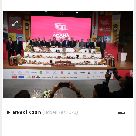
Erkek
|
Kadın
(Haberi Sesli Oku)