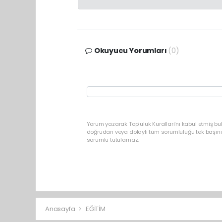
Okuyucu Yorumları
(0)
Yorum yazarak Topluluk Kuralları’nı kabul etmiş b
doğrudan veya dolaylı tüm sorumluluğu tek başınız
sorumlu tutulamaz.
Anasayfa
EĞİTİM