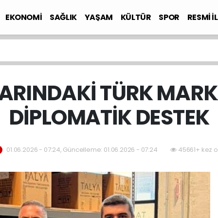
EKONOMİ
SAĞLIK
YAŞAM
KÜLTÜR
SPOR
RESMİ İ
ARINDAKİ TÜRK MAR
DİPLOMATİK DESTEK
01.06.2026 - 07:24, Güncelleme: 01.06.2026 - 07:24
45661+ kez o