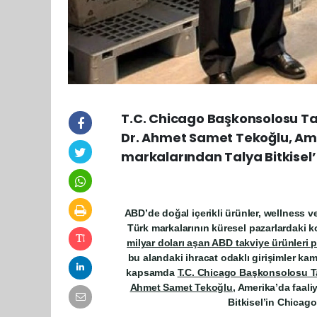
T.C. Chicago Başkonsolosu Tah
Dr. Ahmet Samet Tekoğlu, Ame
markalarından Talya Bitkisel’i
ABD’de doğal içerikli ürünler, wellness v
Türk markalarının küresel pazarlardak
milyar doları aşan ABD takviye ürünleri p
bu alandaki ihracat odaklı girişimler ka
kapsamda
T.C. Chicago Başkonsolosu Tah
Ahmet Samet Tekoğlu
, Amerika’da faal
Bitkisel’in Chicago 