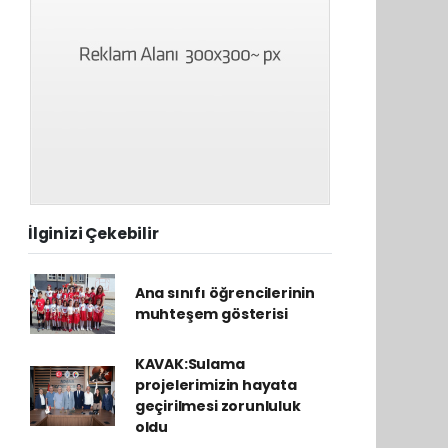
İlginizi Çekebilir
Ana sınıfı öğrencilerinin
muhteşem gösterisi
KAVAK:Sulama
projelerimizin hayata
geçirilmesi zorunluluk
oldu