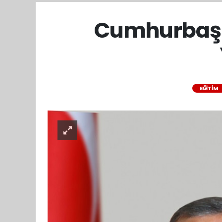
Cumhurbaşka
EĞİTİM