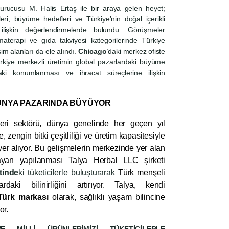
urucusu M. Halis Ertaş ile bir araya gelen heyet;
leri, büyüme hedefleri ve Türkiye’nin doğal içerikli
 ilişkin değerlendirmelerde bulundu. Görüşmeler
aterapi ve gıda takviyesi kategorilerinde Türkiye
m alanları da ele alındı.
Chicago
’daki merkez ofiste
rkiye merkezli üretimin global pazarlardaki büyüme
aki konumlanması ve ihracat süreçlerine ilişkin
DÜNYA PAZARINDA BÜYÜYOR
leri sektörü, dünya genelinde her geçen yıl
, zengin bitki çeşitliliği ve üretim kapasitesiyle
er alıyor. Bu gelişmelerin merkezinde yer alan
ayan yapılanması Talya Herbal LLC şirketi
tinde
ki tüketicilerle buluşturarak
Türk menşeli
rdaki bilinirliğini artırıyor. Talya, kendi
Türk markası
olarak, sağlıklı yaşam bilincine
yor.
 MİLLİ ÜRÜNLERİMİZİ TÜKETİCİLERLE