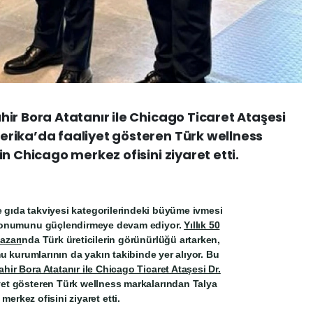
ir Bora Atatanır ile Chicago Ticaret Ataşesi
rika’da faaliyet gösteren Türk wellness
n Chicago merkez ofisini ziyaret etti.
e gıda takviyesi kategorilerindeki büyüme ivmesi
i konumunu güçlendirmeye devam ediyor.
Yıllık 50
azarı
nda Türk üreticilerin görünürlüğü artarken,
mu kurumlarının da yakın takibinde yer alıyor. Bu
ir Bora Atatanır ile Chicago Ticaret Ataşesi Dr.
iyet gösteren Türk wellness markalarından Talya
merkez ofisini ziyaret etti.