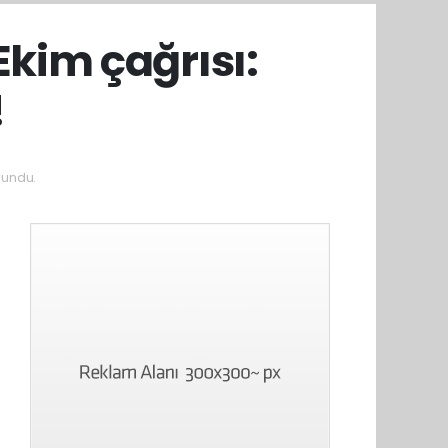
kim çağrısı:
!
kundu.