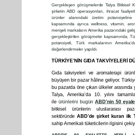
Gerçekleşen görüşmelerde Talya Bitkisel K
şirketin ABD operasyonları, ihracat faaliyet
ürünler alanındaki üretim potansiyeline
kapsamında ayrıca wellness, vitamin, arom
menşeli markaların Amerika pazarındaki gelişi
gerçekleştirilen görüşmeler kapsamında; Tü
potansiyeli, Türk markalarının Amerika’d
değerlendirmeler yapıldı.
TÜRKİYE’NİN GIDA TAKVİYELERİ 
Gıda takviyeleri ve aromaterapi ürün
büyüyen bir pazar hâline geliyor. Türkiye
bu pazarda öne çıkan ülkeler arasında y
Talya, Amerika’da 10. yılını tamaml
ile
ürünlerini bugün
ABD’nin 50 eyale
bitkisel ürünlerin uluslararası paza
sektöründe
ABD’de şirket kuran ilk 
sahip Amerikalı tüketicilerin ilgisini çeki
ABD’DE 50 EYALETTE YERLİ VE