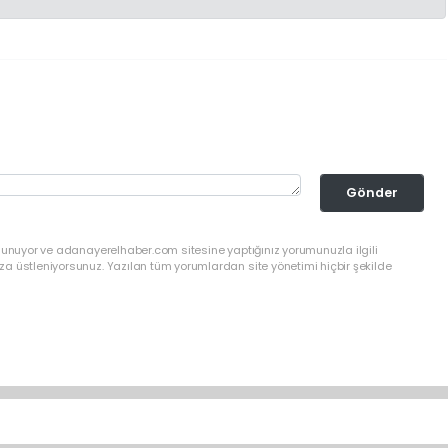
Gönder
ulunuyor ve adanayerelhaber.com sitesine yaptığınız yorumunuzla ilgili
a üstleniyorsunuz. Yazılan tüm yorumlardan site yönetimi hiçbir şekilde