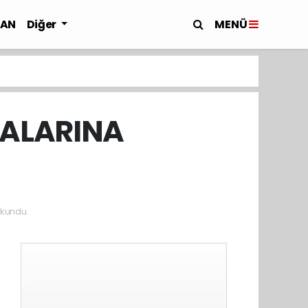
MENÜ
LAN
Diğer
KALARINA
kundu.