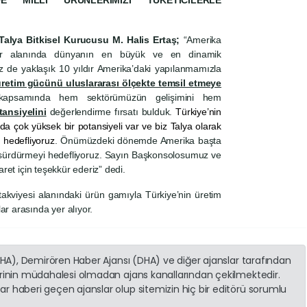
alya Bitkisel Kurucusu M. Halis Ertaş;
“Amerika
nler alanında dünyanın en büyük ve en dinamik
z de yaklaşık 10 yıldır Amerika’daki yapılanmamızla
üretim gücünü uluslararası ölçekte temsil etmeye
 kapsamında hem sektörümüzün gelişimini hem
tansiyelini
değerlendirme fırsatı bulduk.
Türkiye’nin
da çok yüksek bir potansiyeli var ve biz Talya olarak
 hedefliyoruz
. Önümüzdeki dönemde Amerika başta
 sürdürmeyi hedefliyoruz. Sayın Başkonsolosumuz ve
aret için teşekkür ederiz” dedi.
 takviyesi alanındaki ürün gamıyla Türkiye’nin üretim
r arasında yer alıyor.
(İHA), Demirören Haber Ajansı (DHA) ve diğer ajanslar tarafından
erinin müdahalesi olmadan ajans kanallarından çekilmektedir.
r haberi geçen ajanslar olup sitemizin hiç bir editörü sorumlu