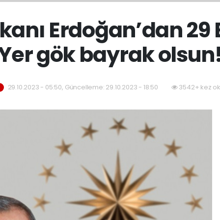
nı Erdoğan’dan 29 E
Yer gök bayrak olsun
29.10.2023 - 05:50, Güncelleme: 29.10.2023 - 18:50
3542+ kez o