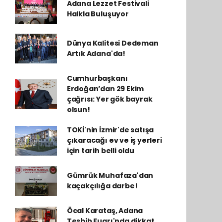
Adana Lezzet Festivali
Halkla Buluşuyor
Dünya Kalitesi Dedeman
Artık Adana'da!
Cumhurbaşkanı
Erdoğan’dan 29 Ekim
çağrısı: Yer gök bayrak
olsun!
TOKİ'nin İzmir'de satışa
çıkaracağı ev ve iş yerleri
için tarih belli oldu
Gümrük Muhafaza'dan
kaçakçılığa darbe!
Öcal Karataş, Adana
Tesbih Fuarı'nda dikkat