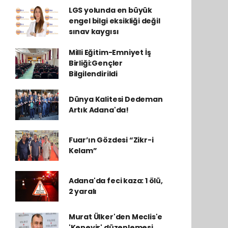
LGS yolunda en büyük
engel bilgi eksikliği değil
sınav kaygısı
Milli Eğitim-Emniyet İş
Birliği:Gençler
Bilgilendirildi
Dünya Kalitesi Dedeman
Artık Adana'da!
Fuar’ın Gözdesi “Zikr-i
Kelam”
Adana'da feci kaza: 1 ölü,
2 yaralı
Murat Ülker'den Meclis'e
'Kenevir' düzenlemesi