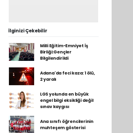
İlginizi Çekebilir
Milli Eğitim-Emniyet İş
Birliği:Gençler
Bilgilendirildi
Adana'da feci kaza: 1 ölü,
2 yaralı
LGS yolunda en büyük
engel bilgi eksikliği değil
sınav kaygısı
Ana sınıfı öğrencilerinin
muhteşem gösterisi