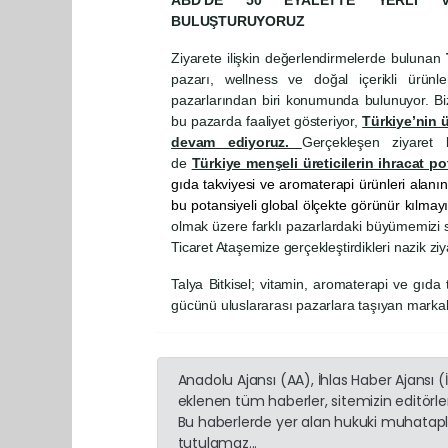
BULUŞTURUYORUZ
Ziyarete ilişkin değerlendirmelerde bulunan
T
pazarı, wellness ve doğal içerikli ürü
pazarlarından biri konumunda bulunuyor. Bi
bu pazarda faaliyet gösteriyor,
Türkiye’nin 
devam ediyoruz.
Gerçekleşen ziyaret
de
Türkiye menşeli üreticilerin ihracat po
gıda takviyesi ve aromaterapi ürünleri alanın
bu potansiyeli global ölçekte görünür kılmayı
olmak üzere farklı pazarlardaki büyümemizi
Ticaret Ataşemize gerçekleştirdikleri nazik ziy
Talya Bitkisel; vitamin, aromaterapi ve gıda
gücünü uluslararası pazarlara taşıyan markala
Anadolu Ajansı (AA), İhlas Haber Ajansı 
eklenen tüm haberler, sitemizin editörl
Bu haberlerde yer alan hukuki muhatapla
tutulamaz...