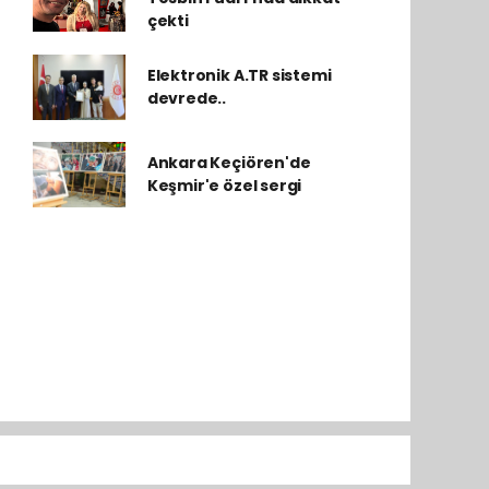
çekti
Elektronik A.TR sistemi
devrede..
Ankara Keçiören'de
Keşmir'e özel sergi