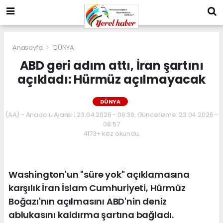
Anasayfa
DÜNYA
ABD geri adım attı, İran şartını
açıkladı: Hürmüz açılmayacak
DÜNYA
(AA) - Anadolu Ajansı | 23.04.2026 - 06:39, Güncelleme: 23.04.2026 -
08:57
4173+ kez okundu.
Washington'un "süre yok" açıklamasına
karşılık İran İslam Cumhuriyeti, Hürmüz
Boğazı'nın açılmasını ABD'nin deniz
ablukasını kaldırma şartına bağladı.