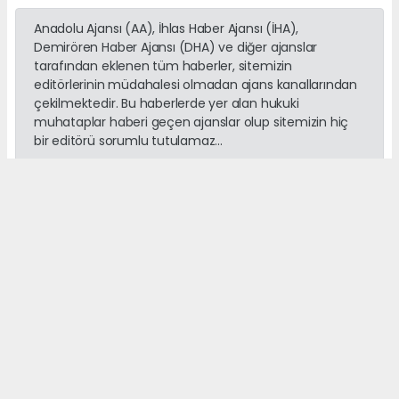
Anadolu Ajansı (AA), İhlas Haber Ajansı (İHA),
Demirören Haber Ajansı (DHA) ve diğer ajanslar
tarafından eklenen tüm haberler, sitemizin
editörlerinin müdahalesi olmadan ajans kanallarından
çekilmektedir. Bu haberlerde yer alan hukuki
muhataplar haberi geçen ajanslar olup sitemizin hiç
bir editörü sorumlu tutulamaz...
Okuyucu Yorumları
(0)
Gönder
Yorum yazarak Topluluk Kuralları’nı kabul etmiş bulunuyor ve
adanayerelhaber.com sitesine yaptığınız yorumunuzla ilgili doğrudan veya
dolaylı tüm sorumluluğu tek başınıza üstleniyorsunuz. Yazılan tüm
yorumlardan site yönetimi hiçbir şekilde sorumlu tutulamaz.