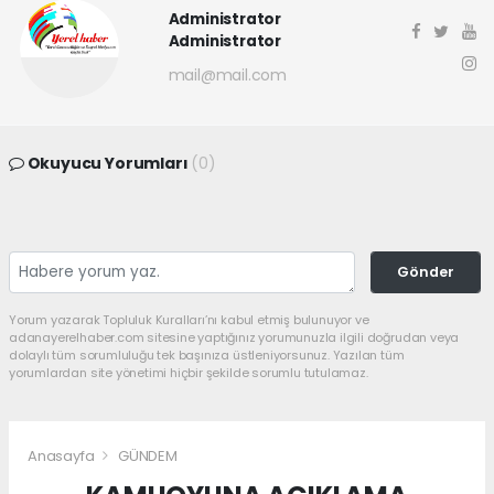
Administrator
Administrator
mail@mail.com
Okuyucu Yorumları
(0)
Gönder
Yorum yazarak Topluluk Kuralları’nı kabul etmiş bulunuyor ve
adanayerelhaber.com sitesine yaptığınız yorumunuzla ilgili doğrudan veya
dolaylı tüm sorumluluğu tek başınıza üstleniyorsunuz. Yazılan tüm
yorumlardan site yönetimi hiçbir şekilde sorumlu tutulamaz.
Anasayfa
GÜNDEM