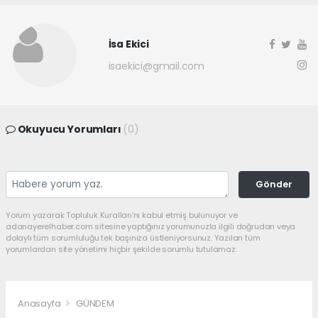
İsa Ekici
isaekici@gmail.com
Okuyucu Yorumları
(0)
Gönder
Yorum yazarak Topluluk Kuralları’nı kabul etmiş bulunuyor ve
adanayerelhaber.com sitesine yaptığınız yorumunuzla ilgili doğrudan veya
dolaylı tüm sorumluluğu tek başınıza üstleniyorsunuz. Yazılan tüm
yorumlardan site yönetimi hiçbir şekilde sorumlu tutulamaz.
Anasayfa
GÜNDEM