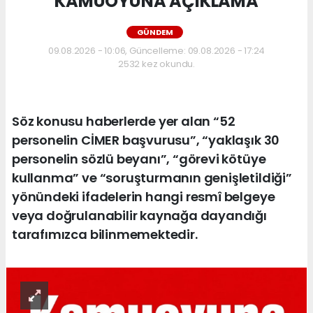
KAMUOYUNA AÇIKLAMA
GÜNDEM
09.08.2026 - 10:06, Güncelleme: 09.08.2026 - 17:24
2532 kez okundu.
Söz konusu haberlerde yer alan “52
personelin CİMER başvurusu”, “yaklaşık 30
personelin sözlü beyanı”, “görevi kötüye
kullanma” ve “soruşturmanın genişletildiği”
yönündeki ifadelerin hangi resmî belgeye
veya doğrulanabilir kaynağa dayandığı
tarafımızca bilinmemektedir.