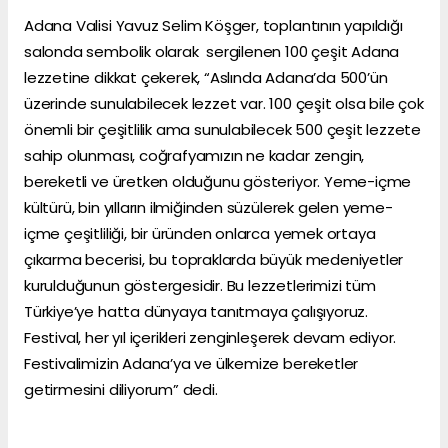
Adana Valisi Yavuz Selim Köşger, toplantının yapıldığı
salonda sembolik olarak sergilenen 100 çeşit Adana
lezzetine dikkat çekerek, “Aslında Adana’da 500’ün
üzerinde sunulabilecek lezzet var. 100 çeşit olsa bile çok
önemli bir çeşitlilik ama sunulabilecek 500 çeşit lezzete
sahip olunması, coğrafyamızın ne kadar zengin,
bereketli ve üretken olduğunu gösteriyor. Yeme-içme
kültürü, bin yılların ilmiğinden süzülerek gelen yeme-
içme çeşitliliği, bir üründen onlarca yemek ortaya
çıkarma becerisi, bu topraklarda büyük medeniyetler
kurulduğunun göstergesidir. Bu lezzetlerimizi tüm
Türkiye’ye hatta dünyaya tanıtmaya çalışıyoruz.
Festival, her yıl içerikleri zenginleşerek devam ediyor.
Festivalimizin Adana’ya ve ülkemize bereketler
getirmesini diliyorum” dedi.