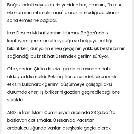
Boğazı'ndaki seyrüseferin yeniden başlamasını, "küresel
ekonominin rehin alınması" olarak nitelediği ablukanın
sona ermesine bağladı.
İran Devrim Muhafızları'nın, Hürmüz Boğazı'nda iki
konteyner gemisine el koyduğu ve bölgeye çektiği
bildirilirken, dünyanın enerji geçişinin yaklaşık beşte birinin
sağlandığı bu kritik hat üzerindeki gerilim sürüyor.
Öte yandan Çin'in de krize perde arkasından dahil
olduğu iddia edildi. Pekin'in, İran üzerindeki ekonomik
etkisini kullanarak gerilimi düşürmeye çalıştığı, aksi
durumda enerji iş birliklerini gözden geçirebileceği öne
sürüldü.
ABD ile İran İslam Cumhuriyeti arasında 28 Şubat'ta
başlayan çatışmalar, 8 Nisan'da Pakistan
arabuluculuğunda varılan ateşkesle geçici olarak