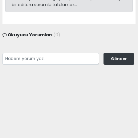
bir editörü sorumlu tutulamaz...
Okuyucu Yorumları
(0)
Gönder
Yorum yazarak Topluluk Kuralları’nı kabul etmiş bulunuyor ve
adanayerelhaber.com sitesine yaptığınız yorumunuzla ilgili doğrudan veya
dolaylı tüm sorumluluğu tek başınıza üstleniyorsunuz. Yazılan tüm
yorumlardan site yönetimi hiçbir şekilde sorumlu tutulamaz.
haber paketi
haber scripti
haber yazılımı
Tüm hakları saklı tutulmaktadır.Copyright 2026©
Haber Yazılımı:
Web Aksiyon ®