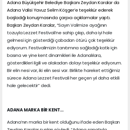
Adana Büyükşehir Belediye Başkanı Zeydan Karalar da
Adana Valisi Yavuz Selim Köşger’e teşekkür ederek
başladığı konuşmasında çarpıcı açıklamalar yaptı.
Başkan Zeydan Karalar, “
Sayın Valimize ayağının
tozuyla Lezzet Festivali’ne sahip çıkıp, daha iyi hale
gelmesi için gösterdiği çabadan ötürü çok teşekkür
ediyorum. Festivalimizin tanıtımına sağladığı katkı için
basına ve yine kent dinamikleri ile Adanalılara,
gösterdikleri ilgili ve alakadan dolayı teşekkür ediyorum.
Bir elin nesi var, iki elin sesi var. Birlikte hareket ettiğimiz
sürece Adana Lezzet Festivali her geçen yıl daha etkili
hale gelecektir” dedi.
ADANA MARKA BİR KENT…
Adana’nın marka bir kent olduğunu ifade eden Başkan
Zeydan Karalar şunları söyledi: “Adana sanatıyla,