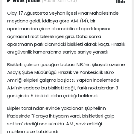
Erkek
|
Kadın
(Haberi Sesli Oku)
Olay, 17 Ağustos’ta Seyhan ilçesi Pınar Mahallesi’nde
meydana geldi. İddiaya göre A.M. (14), bir
apartmandan çıkan otomobilin otopark kapısını
açmasını fırsat bilerek içeri girdi. Daha sonra
apartmanın park alanındaki bisikleti alarak kaçtı. Hırsızlık
anı güvenlik kameralarına saniye saniye yansıdı.
Bisikleti çalınan çocuğun babası N.B.’nin şikayeti üzerine
Asayiş Şube Müdürlüğü Hırsızlık ve Yankesicilik Büro
Amirliği ekipleri çalışma başlattı. Yapılan incelemede
A.M.’nin sadece bu bisikleti değil, farklı noktalardan 3
gün içinde 5 bisiklet daha çaldığı belirlendi.
Ekipler tarafından evinde yakalanan şüphelinin
ifadesinde "Paraya ihtiyacım vardı, bisikletleri çalıp
sattım" dediği öne sürüldü. A.M., sevk edildiği
mahkemece tutuklandı.