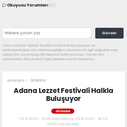
Okuyucu Yorumları
(0)
Gönder
Yorum yazarak Topluluk Kuralları’nı kabul etmiş bulunuyor ve
adanayerelhaber.com sitesine yaptığınız yorumunuzla ilgili doğrudan veya
dolaylı tüm sorumluluğu tek başınıza üstleniyorsunuz. Yazılan tüm
yorumlardan site yönetimi hiçbir şekilde sorumlu tutulamaz.
Anasayfa
GÜNDEM
Adana Lezzet Festivali Halkla
Buluşuyor
GÜNDEM
03.10.2023 - 13:49, Güncelleme: 04.10.2023 - 06:24
2314+ kez okundu.