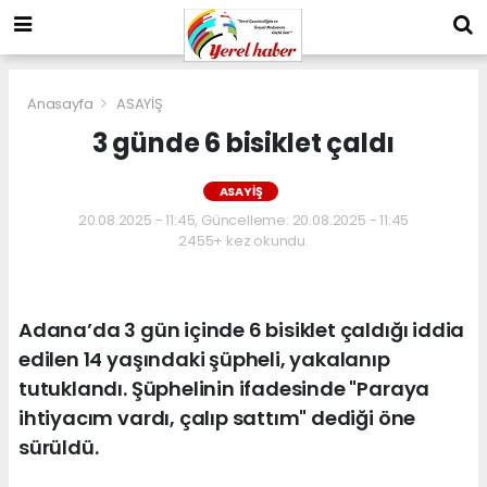
Anasayfa
ASAYİŞ
3 günde 6 bisiklet çaldı
ASAYİŞ
20.08.2025 - 11:45, Güncelleme: 20.08.2025 - 11:45
2455+ kez okundu.
Adana’da 3 gün içinde 6 bisiklet çaldığı iddia
edilen 14 yaşındaki şüpheli, yakalanıp
tutuklandı. Şüphelinin ifadesinde "Paraya
ihtiyacım vardı, çalıp sattım" dediği öne
sürüldü.