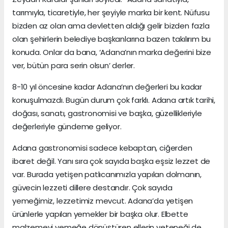
tarımıyla, ticaretiyle, her şeyiyle marka bir kent. Nüfusu
bizden az olan ama devletten aldığı gelir bizden fazla
olan şehirlerin belediye başkanlarına bazen takılırım bu
konuda. Onlar da bana, ‘Adana’nın marka değerini bize
ver, bütün para serin olsun’ derler.
8-10 yıl öncesine kadar Adana’nın değerleri bu kadar
konuşulmazdı. Bugün durum çok farklı. Adana artık tarihi,
doğası, sanatı, gastronomisi ve başka, güzellikleriyle
değerleriyle gündeme geliyor.
Adana gastronomisi sadece kebaptan, ciğerden
ibaret değil. Yanı sıra çok sayıda başka eşsiz lezzet de
var. Burada yetişen patlıcanımızla yapılan dolmanın,
güvecin lezzeti dillere destandır. Çok sayıda
yemeğimiz, lezzetimiz mevcut. Adana’da yetişen
ürünlerle yapılan yemekler bir başka olur. Elbette
malzemeyi yemeğe dönüştüren ellerin yeteneği de