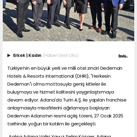
Erkek
|
Kadın
(Haberi Sesli Oku)
Türkiye’nin en büyük yerli ve milli otel zinciri Dedeman
Hotels & Resorts International (DHRI), "Herkesin
Dedeman"ı olma mottosuyla geniş kitleler ile
buluşmaya ve hizmet kalitesini yaygınlaştırmaya
devam ediyor. Adana'da Turin A.Ş. ile yapılan franchise
anlaşmasıyla misafirlerini ağırlamaya başlayan
Dedeman Adana’nın resmi açılış töreni, 27 Ocak 2025
tarihinde yoğun bir katılım ile gerçekleşti.
Açılışa Adana Valisi Yavuz Selim Köşger, Adana