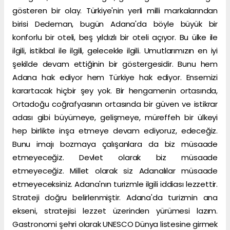
gösteren bir olay. Türkiye'nin yerli milli markalarından
birisi Dedeman, bugün Adana'da böyle büyük bir
konforlu bir oteli, beş yıldızlı bir oteli açıyor. Bu ülke ile
ilgili, istikbal ile ilgili, gelecekle ilgili. Umutlarımızın en iyi
şekilde devam ettiğinin bir göstergesidir. Bunu hem
Adana hak ediyor hem Türkiye hak ediyor. Ensemizi
karartacak hiçbir şey yok. Bir hengamenin ortasında,
Ortadoğu coğrafyasının ortasında bir güven ve istikrar
adası gibi büyümeye, gelişmeye, müreffeh bir ülkeyi
hep birlikte inşa etmeye devam ediyoruz, edeceğiz.
Bunu imajı bozmaya çalışanlara da biz müsaade
etmeyeceğiz. Devlet olarak biz müsaade
etmeyeceğiz. Millet olarak siz Adanalılar müsaade
etmeyeceksiniz. Adana'nın turizmle ilgili iddiası lezzettir.
Strateji doğru belirlenmiştir. Adana'da turizmin ana
ekseni, stratejisi lezzet üzerinden yürümesi lazım.
Gastronomi şehri olarak UNESCO Dünya listesine girmek