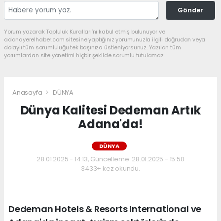
Gönder
Yorum yazarak Topluluk Kuralları’nı kabul etmiş bulunuyor ve
adanayerelhaber.com sitesine yaptığınız yorumunuzla ilgili doğrudan veya
dolaylı tüm sorumluluğu tek başınıza üstleniyorsunuz. Yazılan tüm
yorumlardan site yönetimi hiçbir şekilde sorumlu tutulamaz.
Anasayfa
DÜNYA
Dünya Kalitesi Dedeman Artık
Adana'da!
DÜNYA
28.01.2025 - 14:13, Güncelleme: 28.01.2025 - 15:50
3433+ kez okundu.
Dedeman Hotels & Resorts International ve