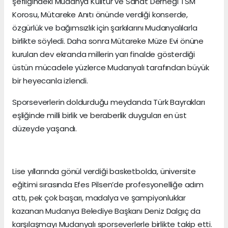
şefliğindeki Mudanya Külltür ve Sanat Derneği TSM
Korosu, Mütareke Anıtı önünde verdiği konserde,
özgürlük ve bağımsızlık için şarkılarını Mudanyalılarla
birlikte söyledi. Daha sonra Mütareke Müze Evi önüne
kurulan dev ekranda millerin yarı finalde gösterdiği
üstün mücadele yüzlerce Mudanyalı tarafından büyük
bir heyecanla izlendi.
Sporseverlerin doldurduğu meydanda Türk Bayrakları
eşliğinde milli birlik ve beraberlik duyguları en üst
düzeyde yaşandı.
Lise yıllarında gönül verdiği basketbolda, üniversite
eğitimi sırasında Efes Pilsen’de profesyonelliğe adım
attı, pek çok başarı, madalya ve şampiyonluklar
kazanan Mudanya Belediye Başkanı Deniz Dalgıç da
karşılaşmayı Mudanyalı sporseverlerle birlikte takip etti.