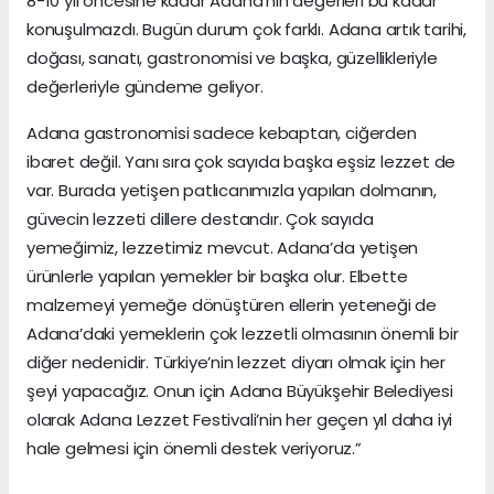
8-10 yıl öncesine kadar Adana’nın değerleri bu kadar
konuşulmazdı. Bugün durum çok farklı. Adana artık tarihi,
doğası, sanatı, gastronomisi ve başka, güzellikleriyle
değerleriyle gündeme geliyor.
Adana gastronomisi sadece kebaptan, ciğerden
ibaret değil. Yanı sıra çok sayıda başka eşsiz lezzet de
var. Burada yetişen patlıcanımızla yapılan dolmanın,
güvecin lezzeti dillere destandır. Çok sayıda
yemeğimiz, lezzetimiz mevcut. Adana’da yetişen
ürünlerle yapılan yemekler bir başka olur. Elbette
malzemeyi yemeğe dönüştüren ellerin yeteneği de
Adana’daki yemeklerin çok lezzetli olmasının önemli bir
diğer nedenidir. Türkiye’nin lezzet diyarı olmak için her
şeyi yapacağız. Onun için Adana Büyükşehir Belediyesi
olarak Adana Lezzet Festivali’nin her geçen yıl daha iyi
hale gelmesi için önemli destek veriyoruz.”