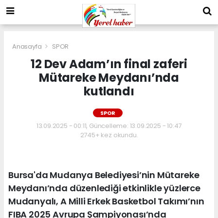
Anasayfa
SPOR
12 Dev Adam’ın final zaferi
Mütareke Meydanı’nda
kutlandı
SPOR
13.09.2025 - 00:11, Güncelleme: 13.09.2025 - 10:47
2745+ kez okundu.
Bursa'da Mudanya Belediyesi’nin Mütareke
Meydanı’nda düzenlediği etkinlikle yüzlerce
Mudanyalı, A Milli Erkek Basketbol Takımı’nın
FIBA 2025 Avrupa Şampiyonası’nda