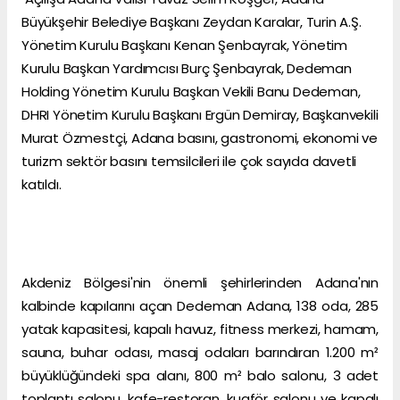
Büyükşehir Belediye Başkanı Zeydan Karalar, Turin A.Ş.
Yönetim Kurulu Başkanı Kenan Şenbayrak, Yönetim
Kurulu Başkan Yardımcısı Burç Şenbayrak, Dedeman
Holding Yönetim Kurulu Başkan Vekili Banu Dedeman,
DHRI Yönetim Kurulu Başkanı Ergün Demiray, Başkanvekili
Murat Özmestçi, Adana basını, gastronomi, ekonomi ve
turizm sektör basını temsilcileri ile çok sayıda davetli
katıldı.
Akdeniz Bölgesi'nin önemli şehirlerinden Adana'nın
kalbinde kapılarını açan Dedeman Adana, 138 oda, 285
yatak kapasitesi, kapalı havuz, fitness merkezi, hamam,
sauna, buhar odası, masaj odaları barındıran 1.200 m²
büyüklüğündeki spa alanı, 800 m² balo salonu, 3 adet
toplantı salonu, kafe-restoran, kuaför salonu ve kapalı