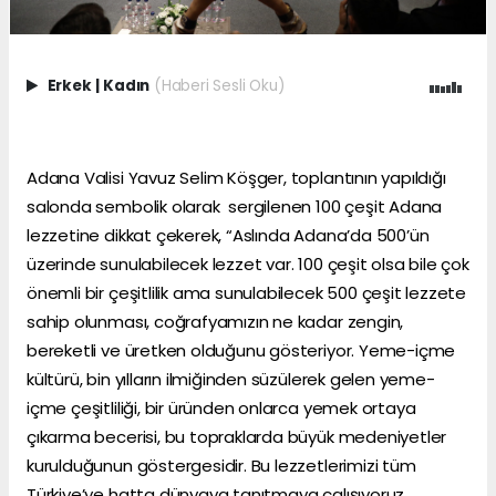
Erkek
|
Kadın
(Haberi Sesli Oku)
Adana Valisi Yavuz Selim Köşger, toplantının yapıldığı
salonda sembolik olarak sergilenen 100 çeşit Adana
lezzetine dikkat çekerek, “Aslında Adana’da 500’ün
üzerinde sunulabilecek lezzet var. 100 çeşit olsa bile çok
önemli bir çeşitlilik ama sunulabilecek 500 çeşit lezzete
sahip olunması, coğrafyamızın ne kadar zengin,
bereketli ve üretken olduğunu gösteriyor. Yeme-içme
kültürü, bin yılların ilmiğinden süzülerek gelen yeme-
içme çeşitliliği, bir üründen onlarca yemek ortaya
çıkarma becerisi, bu topraklarda büyük medeniyetler
kurulduğunun göstergesidir. Bu lezzetlerimizi tüm
Türkiye’ye hatta dünyaya tanıtmaya çalışıyoruz.