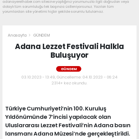
adanayerelhaber.com sitesine yaptığınız yorumunuzla ilgili doğrudan veya
dolaylı tüm sorumluluğu tek başınıza üstleniyorsunuz. Yazılan tüm
yorumlardan site yönetimi hiçbir şekilde sorumlu tutulamaz.
Anasayfa
GÜNDEM
Adana Lezzet Festivali Halkla
Buluşuyor
GÜNDEM
03.10.2023 - 13:49, Güncelleme: 04.10.2023 - 06:24
2314+ kez okundu.
Türkiye Cumhuriyeti’nin 100. Kuruluş
Yıldönümünde 7’incisi yapılacak olan
Uluslararası Lezzet Festivali’nin Adana basın
lansmanı Adana Müzesi’nde gerçekleştirildi.