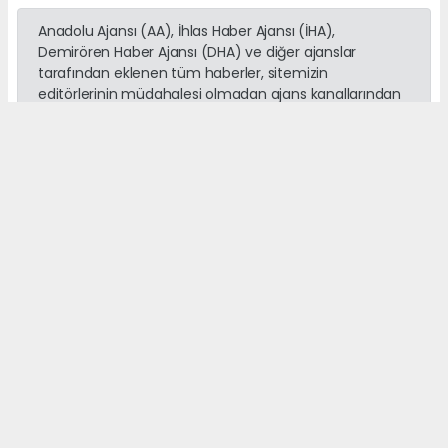
Anadolu Ajansı (AA), İhlas Haber Ajansı (İHA),
Demirören Haber Ajansı (DHA) ve diğer ajanslar
tarafından eklenen tüm haberler, sitemizin
editörlerinin müdahalesi olmadan ajans kanallarından
çekilmektedir. Bu haberlerde yer alan hukuki
muhataplar haberi geçen ajanslar olup sitemizin hiç
bir editörü sorumlu tutulamaz...
Okuyucu Yorumları
(0)
Gönder
Yorum yazarak Topluluk Kuralları’nı kabul etmiş bulunuyor ve
adanayerelhaber.com sitesine yaptığınız yorumunuzla ilgili doğrudan veya
dolaylı tüm sorumluluğu tek başınıza üstleniyorsunuz. Yazılan tüm
yorumlardan site yönetimi hiçbir şekilde sorumlu tutulamaz.