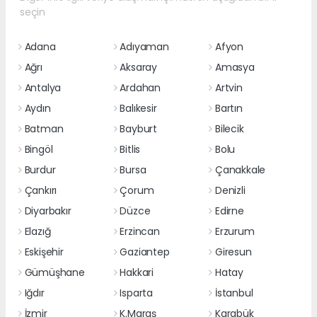
seçin
Adana
Adıyaman
Afyon
Ağrı
Aksaray
Amasya
Antalya
Ardahan
Artvin
Aydın
Balıkesir
Bartın
Batman
Bayburt
Bilecik
Bingöl
Bitlis
Bolu
Burdur
Bursa
Çanakkale
Çankırı
Çorum
Denizli
Diyarbakır
Düzce
Edirne
Elazığ
Erzincan
Erzurum
Eskişehir
Gaziantep
Giresun
Gümüşhane
Hakkari
Hatay
Iğdır
Isparta
İstanbul
İzmir
K.Maraş
Karabük