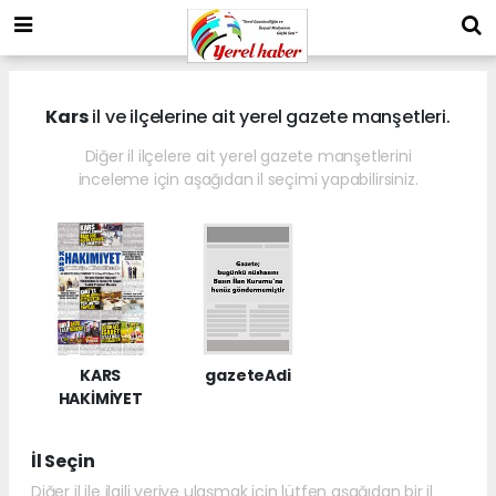
Kars
il ve ilçelerine ait yerel gazete manşetleri.
Diğer il ilçelere ait yerel gazete manşetlerini
inceleme için aşağıdan il seçimi yapabilirsiniz.
KARS
gazeteAdi
HAKİMİYET
İl Seçin
Diğer il ile ilgili veriye ulaşmak için lütfen aşağıdan bir il