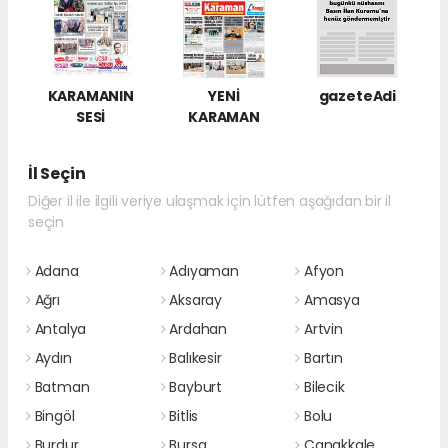
KARAMANIN
YENİ
gazeteAdi
SESİ
KARAMAN
İl Seçin
Diğer il ile ilgili veriye ulaşmak için lütfen aşağıdan bir il
seçin
Adana
Adıyaman
Afyon
Ağrı
Aksaray
Amasya
Antalya
Ardahan
Artvin
Aydın
Balıkesir
Bartın
Batman
Bayburt
Bilecik
Bingöl
Bitlis
Bolu
Burdur
Bursa
Çanakkale