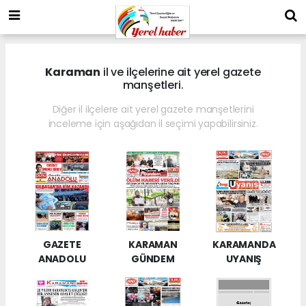
Karaman
il ve ilçelerine ait yerel gazete
manşetleri.
Diğer il ilçelere ait yerel gazete manşetlerini
inceleme için aşağıdan il seçimi yapabilirsiniz.
GAZETE
KARAMAN
KARAMANDA
ANADOLU
GÜNDEM
UYANIŞ