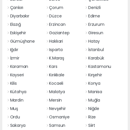
Çankırı
Çorum
Denizli
Diyarbakır
Düzce
Edirne
Elazığ
Erzincan
Erzurum
Eskişehir
Gaziantep
Giresun
Gümüşhane
Hakkari
Hatay
Iğdır
Isparta
İstanbul
İzmir
K.Maraş
Karabük
Karaman
Kars
Kastamonu
Kayseri
Kırıkkale
Kırşehir
Kilis
Kocaeli
Konya
Kütahya
Malatya
Manisa
Mardin
Mersin
Muğla
Muş
Nevşehir
Niğde
Ordu
Osmaniye
Rize
Sakarya
Samsun
Siirt