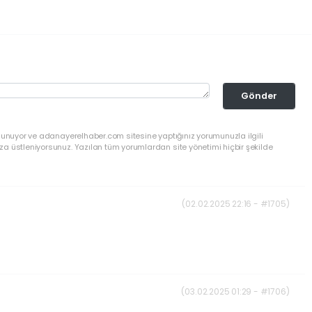
Gönder
ulunuyor ve adanayerelhaber.com sitesine yaptığınız yorumunuzla ilgili
a üstleniyorsunuz. Yazılan tüm yorumlardan site yönetimi hiçbir şekilde
(02.02.2025 22:16 - #1705)
(03.02.2025 01:29 - #1706)