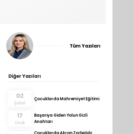
Tüm Yazıları
Diğer Yazıları
02
Çocuklarda Mahremiyet Eğitimi
Şubat
17
Başarıya Giden Yolun Gizli
Anahtarı
Ocak
Çocuklarda Akran Zorbalığı: