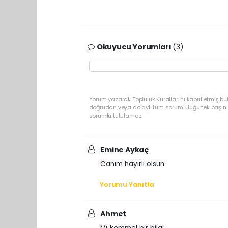
Okuyucu Yorumları
(3)
Yorum yazarak Topluluk Kuralları’nı kabul etmiş b
doğrudan veya dolaylı tüm sorumluluğu tek başınız
sorumlu tutulamaz.
Emine Aykaç
Canım hayırlı olsun
Yorumu Yanıtla
Ahmet