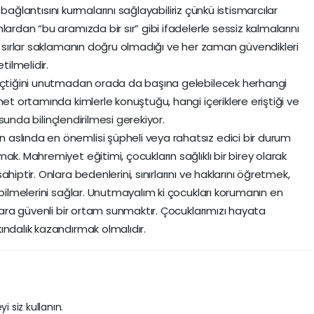
er bağlantısını kurmalarını sağlayabiliriz çünkü istismarcılar
ardan “bu aramızda bir sır” gibi ifadelerle sessiz kalmalarını
li sırlar saklamanın doğru olmadığı ve her zaman güvendikleri
tilmelidir.
geçtiğini unutmadan orada da başına gelebilecek herhangi
net ortamında kimlerle konuştuğu, hangi içeriklere eriştiği ve
nusunda bilinçlendirilmesi gerekiyor.
aslında en önemlisi şüpheli veya rahatsız edici bir durum
ak. Mahremiyet eğitimi, çocukların sağlıklı bir birey olarak
hiptir. Onlara bedenlerini, sınırlarını ve haklarını öğretmek,
abilmelerini sağlar. Unutmayalım ki çocukları korumanın en
nlara güvenli bir ortam sunmaktır. Çocuklarımızı hayata
ındalık kazandırmak olmalıdır.
i siz kullanın.