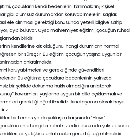
mi, çocukların kendi bedenlerini tanımalarını, kişisel
tismar gibi olumsuz durumlardan koruyabilmelerini sağlar.
l ele alınması gerektiği konusunda yeterli bilgiye sahip
iyor, ayıp buluyor. Oysa mahremiyet eğitimi, çocuğun ruhsal
larından biridir.
inin kendilerine ait olduğunu, hangi durumların normal
 öğreten bir süreçtir. Bu eğitim, çocuğun yaşına uygun bir
lanılmadan anlatılmalıdır.
ini koruyabilmeleri ve gerektiğinde güvendikleri
leridir. Bu eğitime çocuklara bedenlerinin yalnızca
insiz bir şekilde dokunma hakkı olmadığını anlatarak
okunuş” kavramları, yaşlarına uygun bir dille açıklanmalı ve
ermeleri gerektiği öğretilmelidir. İkinci aşama olarak hayır
iriz.
ikleri bir temas ya da yaklaşım karşısında “Hayır”
 çocuklara, herhangi bir rahatsız edici durumda yüksek sesle
ndikleri bir yetişkine anlatmaları gerektiği öğretilmelidir.