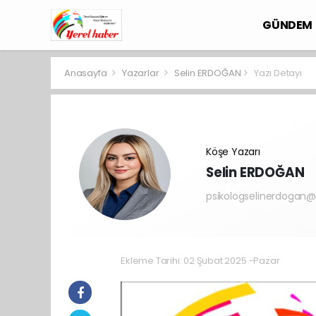
GÜNDEM
Anasayfa
Yazarlar
Selin ERDOĞAN
Yazı Detayı
Köşe Yazarı
Selin ERDOĞAN
psikologselinerdogan
Ekleme Tarihi: 02 Şubat 2025 -Pazar