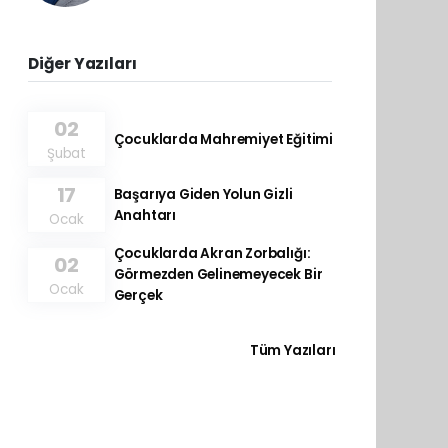
Diğer Yazıları
02
Çocuklarda Mahremiyet Eğitimi
Şubat
17
Başarıya Giden Yolun Gizli
Anahtarı
Ocak
Çocuklarda Akran Zorbalığı:
02
Görmezden Gelinemeyecek Bir
Ocak
Gerçek
Tüm Yazıları