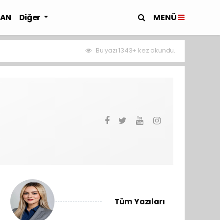
MENÜ
LAN
Diğer
Bu yazı 1343+ kez okundu.
Tüm Yazıları