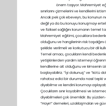
önem taşıyor. Mahremiyet eğiti
sınırlarını çizmelerini ve kendilerini is
Ancak pek çok ebeveyn, bu konunun nası
değil ya da bu konuyu konuşmayı ertel
ve fiziksel sağlığını korumanın temel taş
Mahremiyet eğitimi, çocuklara bedenler
olduğunu ve hangilerinin risk taşıdığını
şekilde verilmeli ve korkutucu bir dil kul
Temel amacı, çocukların kendi bedenler
yetişkinlerden yardım istemeyi öğrenme
kendilerine ait olduğunu ve kimsenin iz
başlayabiliriz. “İyi dokunuş” ve “kötü d
rahatsız edici bir durumda nasıl tepki v
diyebilme ve kendini korumayı aşılayabil
Çocukların sınır koyabilmesi ve istemed
diyebilmeleri çok önemlidir. Bu yüzden
“Hayır!” demeleri, uzaklaşmaları ve güve