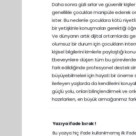
Daha sonra gizli sırlar ve güvenilir kişil
genellikle çocukları manipüle ederek onl
ister. Bu nedenle çocuklara kötü niyet
bir yetişkinle konuşmaları gerektiği öğre
Ve dünyanın artık dijital ortamlarda 
olumsuz bir durum için çocukların inter
kişisel bilgilerini kimlerle paylaştığı ko
Ebeveynlere düşen tüm bu görevlerden 
fark edildiğinde profesyonel destek alm
büyüyebilmeleri için hayati bir öneme sa
ilerleyen yaşlarda da kendilerini koruy
güçlü yolu, onları bilinçlendirmek ve o
hazırlarken, en büyük armağanımız fark
Yazıya ifade bırak !
Bu yazıya hiç ifade kullanılmamış ilk ifadey