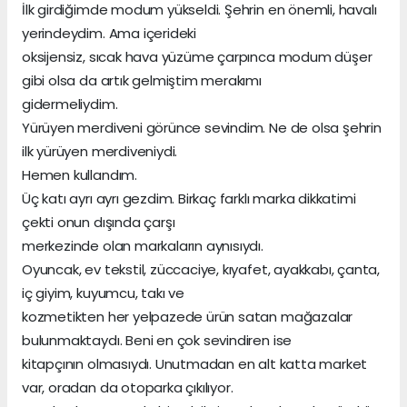
İlk girdiğimde modum yükseldi. Şehrin en önemli, havalı
yerindeydim. Ama içerideki
oksijensiz, sıcak hava yüzüme çarpınca modum düşer
gibi olsa da artık gelmiştim merakımı
gidermeliydim.
Yürüyen merdiveni görünce sevindim. Ne de olsa şehrin
ilk yürüyen merdiveniydi.
Hemen kullandım.
Üç katı ayrı ayrı gezdim. Birkaç farklı marka dikkatimi
çekti onun dışında çarşı
merkezinde olan markaların aynısıydı.
Oyuncak, ev tekstil, züccaciye, kıyafet, ayakkabı, çanta,
iç giyim, kuyumcu, takı ve
kozmetikten her yelpazede ürün satan mağazalar
bulunmaktaydı. Beni en çok sevindiren ise
kitapçının olmasıydı. Unutmadan en alt katta market
var, oradan da otoparka çıkılıyor.