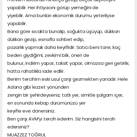
yapabilir. Her ihtiyacını görüp yemeğini de
yiyebilir. Ama bunları ekonomik durumu yeterliyse
yapabilir.
Bana göre sıcakta bunalıp, soğukta üşüyüp, dükkan
dükkan gezip, esnafla sohbet edip,
pazarlık yapmak daha keyiflidir. Satıcı beni tanır, kaç
beden giydiğimi, zevkimi bilir, öneri de
bulunur, indirim yapar, taksit yapar, olmazsa geri getirilir,
hatta rahatlıkla iade edilir.
Benim tercihim eski usul çarşı gezmekten yanadır. Hele
Adana gibi lezzet yönünden
zengin bir şehirdeyseniz; tatlı yer, simitle şalgam içer,
en sonunda kebap dürümünüzü yer
keyifle eve dönersiniz.
Ben çarşı AVM’yi tercih ederim. Siz hangisini tercih
edersiniz?
MUAZZEZ TOĞRUL