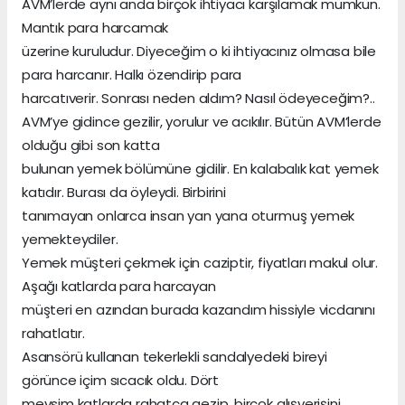
AVM’lerde aynı anda birçok ihtiyacı karşılamak mümkün.
Mantık para harcamak
üzerine kuruludur. Diyeceğim o ki ihtiyacınız olmasa bile
para harcanır. Halkı özendirip para
harcatıverir. Sonrası neden aldım? Nasıl ödeyeceğim?..
AVM’ye gidince gezilir, yorulur ve acıkılır. Bütün AVM’lerde
olduğu gibi son katta
bulunan yemek bölümüne gidilir. En kalabalık kat yemek
katıdır. Burası da öyleydi. Birbirini
tanımayan onlarca insan yan yana oturmuş yemek
yemekteydiler.
Yemek müşteri çekmek için caziptir, fiyatları makul olur.
Aşağı katlarda para harcayan
müşteri en azından burada kazandım hissiyle vicdanını
rahatlatır.
Asansörü kullanan tekerlekli sandalyedeki bireyi
görünce içim sıcacık oldu. Dört
mevsim katlarda rahatça gezip, birçok alışverişini