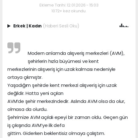
Ekleme Tarihi: 12.01.2026 - 15:03
1072+ kez okundu.
Erkek
|
Kadın
(Haberi Sesli Oku)
Modern anlamda alışveriş merkezleri (AVM),
şehirlerin hızla büyümesi ve kent
merkezlerinin alışveriş için uzak kalması nedeniyle
ortaya çıkmıştır.
Yaşadığım şehirde kent merkezi alışveriş için uzak
değildir. Hatta yeni açılan
AVM’de şehir merkezindedir. Aslında AVM olsa da olur,
olmasa da olurdu.
Şehrimize AVM açılalı epeyi bir zaman oldu. Geçen gün
iş çıkışında AVM’ye ilk defa
gittim. Giderken beklentisiz olmaya çalıştım.