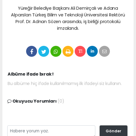
Yüreğir Belediye Başkanı Ali Demirçalı ve Adana
Alparslan Türkeş Bilim
ve Teknoloji Üniversitesi Rektörü
Prof. Dr. Adnan Sözen arasında, iş
birliği protokolü
imzalandı.
Albüme ifade bırak !
Bu albüme hiç ifade kullanılmamış ilk ifadeyi siz kullanın.
Okuyucu Yorumları
(0)
Gönder