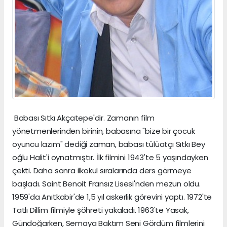
Babası Sıtkı Akçatepe'dir. Zamanın film
yönetmenlerinden birinin, babasına "bize bir çocuk
oyuncu lazım" dediği zaman, babası tülüatçı Sıtkı Bey
oğlu Halit'i oynatmıştır. İlk filmini 1943'te 5 yaşındayken
çekti. Daha sonra ilkokul sıralarında ders görmeye
başladı. Saint Benoit Fransız Lisesi'nden mezun oldu.
1959'da Anıtkabir'de 1,5 yıl askerlik görevini yaptı. 1972'te
Tatlı Dillim filmiyle şöhreti yakaladı. 1963'te Yasak,
Gündoğarken, Semaya Baktım Seni Gördüm filmlerini