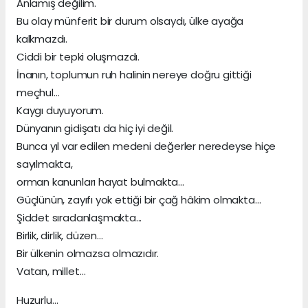
Anlamış değilim.
Bu olay münferit bir durum olsaydı, ülke ayağa
kalkmazdı.
Ciddi bir tepki oluşmazdı.
İnanın, toplumun ruh halinin nereye doğru gittiği
meçhul…
Kaygı duyuyorum.
Dünyanın gidişatı da hiç iyi değil.
Bunca yıl var edilen medeni değerler neredeyse hiçe
sayılmakta,
orman kanunları hayat bulmakta…
Güçlünün, zayıfı yok ettiği bir çağ hâkim olmakta…
Şiddet sıradanlaşmakta...
Birlik, dirlik, düzen…
Bir ülkenin olmazsa olmazıdır.
Vatan, millet…
Huzurlu…