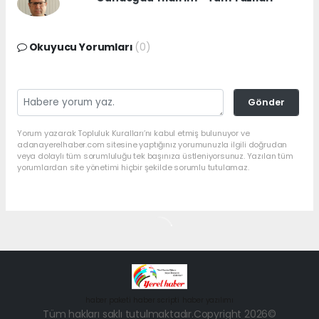
Okuyucu Yorumları
(0)
Gönder
Yorum yazarak Topluluk Kuralları’nı kabul etmiş bulunuyor ve
adanayerelhaber.com sitesine yaptığınız yorumunuzla ilgili doğrudan
veya dolaylı tüm sorumluluğu tek başınıza üstleniyorsunuz. Yazılan tüm
yorumlardan site yönetimi hiçbir şekilde sorumlu tutulamaz.
haber paketi
haber scripti
haber yazılımı
Tüm hakları saklı tutulmaktadır.Copyright 2026©