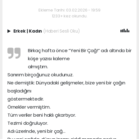
Ekleme Tarihi: 03.02.2026 - 19:59
1233+ kez okundu.
Erkek
|
Kadın
(Haberi Sesli Oku)
Birkaç hafta önce “Yeni Bir Çağ!” adı altında bir
köşe yazısı kaleme
almıştım.
Sanırım birçoğunuz okudunuz.
Ne demiştik: Dünyadaki gelişmeler, bize yeni bir çağın
başladığını
göstermektedir.
Örnekler vermiştim.
Tüm veriler beni haklı çıkartıyor.
Tezimi doğruluyor.
Adı üzerinde, yeni bir çağ…