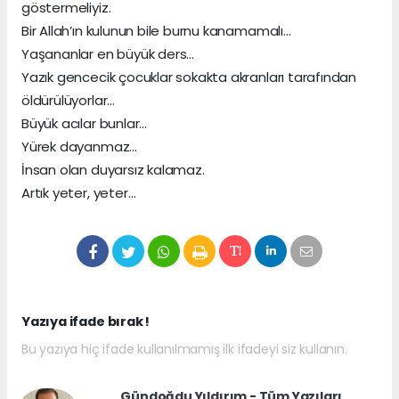
göstermeliyiz.
Bir Allah’ın kulunun bile burnu kanamamalı…
Yaşananlar en büyük ders…
Yazık gencecik çocuklar sokakta akranları tarafından
öldürülüyorlar…
Büyük acılar bunlar…
Yürek dayanmaz…
İnsan olan duyarsız kalamaz.
Artık yeter, yeter…
Yazıya ifade bırak !
Bu yazıya hiç ifade kullanılmamış ilk ifadeyi siz kullanın.
Gündoğdu Yıldırım - Tüm Yazıları