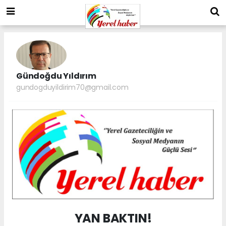
Gündoğdu Yıldırım
gundogduyildirim70@gmail.com
YAN BAKTIN!