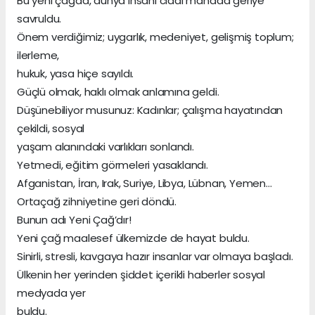
Bu yeni çağda, dünya insanı ciddi manada geriye
savruldu.
Önem verdiğimiz; uygarlık, medeniyet, gelişmiş toplum;
ilerleme,
hukuk, yasa hiçe sayıldı.
Güçlü olmak, haklı olmak anlamına geldi.
Düşünebiliyor musunuz: Kadınlar; çalışma hayatından
çekildi, sosyal
yaşam alanındaki varlıkları sonlandı.
Yetmedi, eğitim görmeleri yasaklandı.
Afganistan, İran, Irak, Suriye, Libya, Lübnan, Yemen…
Ortaçağ zihniyetine geri döndü.
Bunun adı Yeni Çağ’dır!
Yeni çağ maalesef ülkemizde de hayat buldu.
Sinirli, stresli, kavgaya hazır insanlar var olmaya başladı.
Ülkenin her yerinden şiddet içerikli haberler sosyal
medyada yer
buldu.