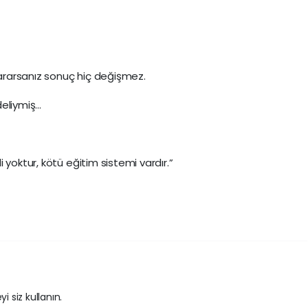
rarsanız sonuç hiç değişmez.
deliymiş…
 yoktur, kötü eğitim sistemi vardır.”
i siz kullanın.