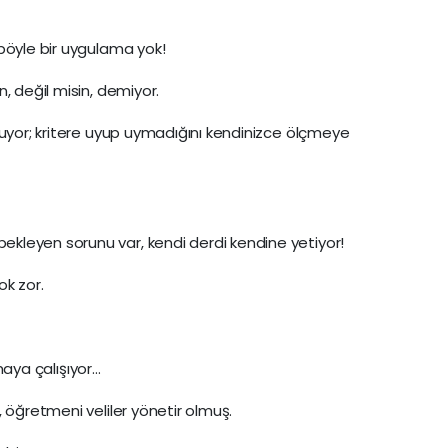
böyle bir uygulama yok!
, değil misin, demiyor.
yuyor; kritere uyup uymadığını kendinizce ölçmeye
leyen sorunu var, kendi derdi kendine yetiyor!
k zor.
tmaya çalışıyor…
 öğretmeni veliler yönetir olmuş.