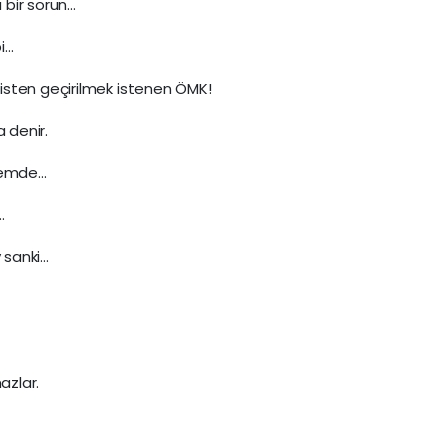
ı bir sorun…
bi…
isten geçirilmek istenen ÖMK!
 denir.
ndemde…
…
 sanki…
azlar.