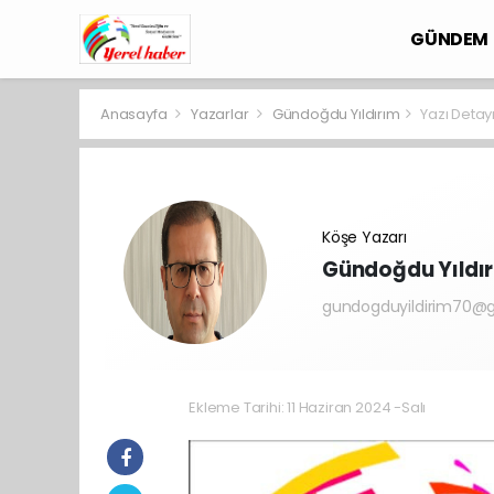
GÜNDEM
Anasayfa
Yazarlar
Gündoğdu Yıldırım
Yazı Detay
Köşe Yazarı
Gündoğdu Yıldı
gundogduyildirim70@
Ekleme Tarihi: 11 Haziran 2024 -Salı