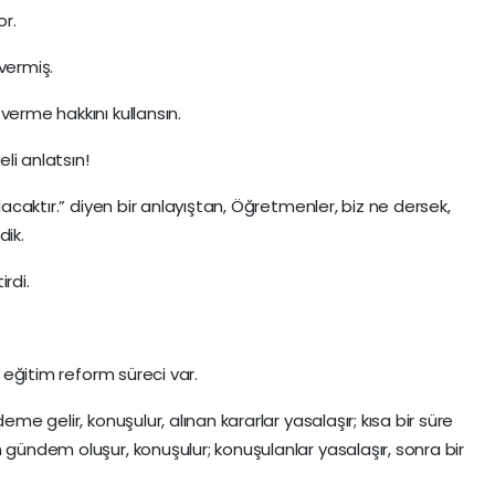
r.
vermiş.
verme hakkını kullansın.
eli anlatsın!
olacaktır.” diyen bir anlayıştan, Öğretmenler, biz ne dersek,
dik.
rdi.
r eğitim reform süreci var.
eme gelir, konuşulur, alınan kararlar yasalaşır; kısa bir süre
 gündem oluşur, konuşulur; konuşulanlar yasalaşır, sonra bir