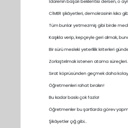
İdarenin başarı beklentisi dersen, o ayr
CİMER şikâyetleri, demokrasinin kılıcı gi
Tüm bunlar yetmezmiş gibi birde mecl
Kaşıkla verip, kepçeyle geri almak, buna
Bir sürü mesleki yeterlilik kriterleri gü
Zorlaştırılmak istenen atama süreçleri
Sırat köprüsünden geçmek daha kolay
Öğretmenleri rahat bırakın!
Bu kadar baskı çok fazla!
Öğretmenler bu şartlarda görev yapm
Şikâyetler çığ gibi…