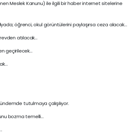
 Meslek Kanunu) ile ilgili bir haber internet sitelerine
da; öğrenci, okul görüntülerini paylaşırsa ceza alacak…
revden atılacak…
en geçirilecek…
cak…
ıp gündemde tutulmaya çalışılıyor.
unu bozma temelli…
i…