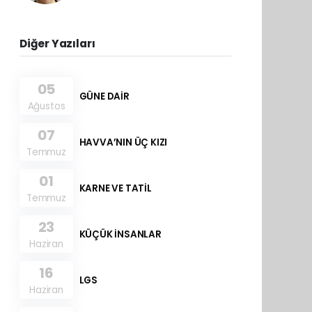
Diğer Yazıları
05
GÜNE DAİR
Ağustos
07
HAVVA’NIN ÜÇ KIZI
Temmuz
01
KARNE VE TATİL
Temmuz
23
KÜÇÜK İNSANLAR
Haziran
16
LGS
Haziran