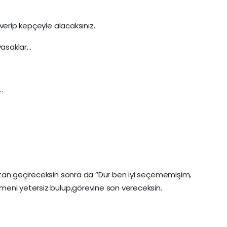
verip kepçeyle alacaksınız.
yasaklar…
…
tan geçireceksin sonra da “Dur ben iyi seçememişim,
eni yetersiz bulup,görevine son vereceksin.