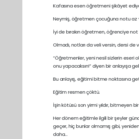
Kafasına esen öğretmeni şikâyet ediyo
Neymiş, öğretmen çocuğuna notu az 
İyi de bırakın öğretmen, öğrenciye not 
Olmadı, notları da veli versin, dersi de v
“Öğretmenler, yeni nesil sizlerin eseri 
onu yapacaksın!” diyen bir anlayışa gel
Bu anlayış, eğitimi bitme noktasına geti
Eğitim resmen çöktü.
İşin kötüsü son yirmi yıldır, bitmeyen bi
Her dönem eğitimle ilgili bir şeyler günd
geçer, hiç bunlar olmamış gibi, yeniden
daha…