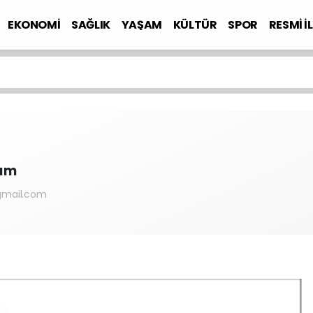
EKONOMİ
SAĞLIK
YAŞAM
KÜLTÜR
SPOR
RESMİ İ
ı
rım
gmail.com