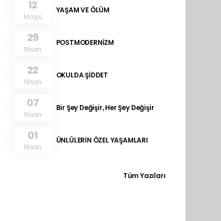
12
YAŞAM VE ÖLÜM
Mayıs
29
POSTMODERNİZM
Nisan
22
OKULDA ŞİDDET
Nisan
07
Bir Şey Değişir, Her Şey Değişir
Nisan
01
ÜNLÜLERİN ÖZEL YAŞAMLARI
Nisan
Tüm Yazıları