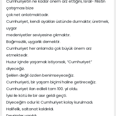
Cumhuriyetin ne kadar önem arz ettiğini, İsrail- Filistin
çatışması bize
çok net anlatmaktadır.
Cumhuriyet, kendi ayakları üstünde durmaktır; üretmek,
uygar
medeniyetler seviyesine çıkmaktır.
Bağımsızlık, uygarlık demektir.
Cumhuriyet her anlamda çok büyük önem arz
etmektedir.
Huzur içinde yaşamak istiyorsak, “Cumhuriyet”
diyeceğiz.
Şeklen değil özden benimseyeceğiz.
Cumhuriyeti, bir yaşam biçimi haline getireceğiz.
Cumhuriyet ilan edileli tam 100. yıl oldu.
İyisi ile kötü ile bir asır geldi geçti.
Diyeceğim odur ki: Cumhuriyet kolay kurulmadı.
Halifelik, saltanat kaldırıldı.
Devrimler yapıldı.