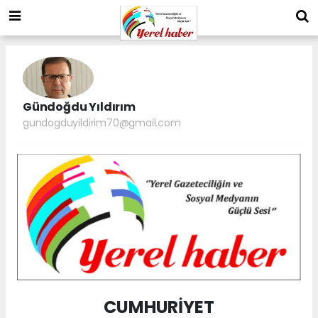
Gündoğdu Yıldırım
gundogduyildirim70@gmail.com
CUMHURİYET