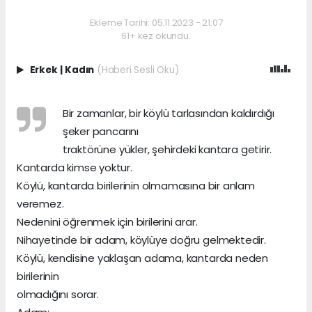
Ekleme Tarihi: 05.11.2023 - 21:07
61+ kez okundu.
Erkek
|
Kadın
(Haberi Sesli Oku)
Bir zamanlar, bir köylü tarlasından kaldırdığı
şeker pancarını
traktörüne yükler, şehirdeki kantara getirir.
Kantarda kimse yoktur.
Köylü, kantarda birilerinin olmamasına bir anlam
veremez.
Nedenini öğrenmek için birilerini arar.
Nihayetinde bir adam, köylüye doğru gelmektedir.
Köylü, kendisine yaklaşan adama, kantarda neden
birilerinin
olmadığını sorar.