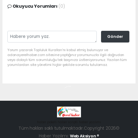
Okuyucu Yorumları
(0)
Gönder
Yorum yazarak Topluluk Kuralları’nı kabul etmiş bulunuyor ve
adanayerelhaber.com sitesine yaptığınız yorumunuzla ilgili doğrudan
veya dolaylı tüm sorumluluğu tek başınıza üstleniyorsunuz. Yazılan tüm
yorumlardan site yönetimi hiçbir şekilde sorumlu tutulamaz.
haber paketi
haber scripti
haber yazılımı
Tüm hakları saklı tutulmaktadır.Copyright 2026©
Haber Yazılımı:
Web Aksiyon ®