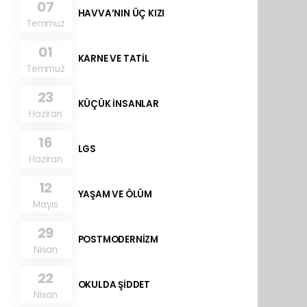
07
HAVVA’NIN ÜÇ KIZI
Temmuz
01
KARNE VE TATİL
Temmuz
23
KÜÇÜK İNSANLAR
Haziran
16
LGS
Haziran
12
YAŞAM VE ÖLÜM
Mayıs
29
POSTMODERNİZM
Nisan
22
OKULDA ŞİDDET
Nisan