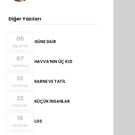
Diğer Yazıları
05
GÜNE DAİR
Ağustos
07
HAVVA’NIN ÜÇ KIZI
Temmuz
01
KARNE VE TATİL
Temmuz
23
KÜÇÜK İNSANLAR
Haziran
16
LGS
Haziran