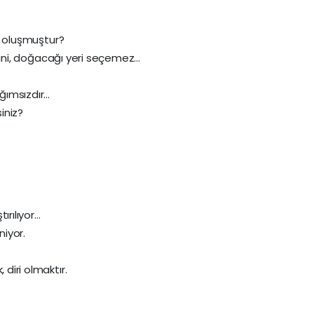
en oluşmuştur?
 dinini, doğacağı yeri seçemez…
ağımsızdır…
siniz?
tırılıyor…
niyor.
 diri olmaktır.