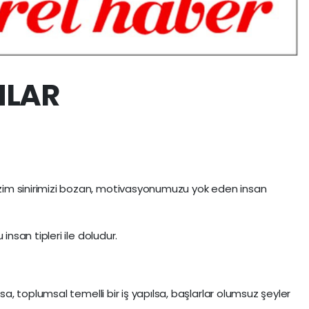
NLAR
izim sinirimizi bozan, motivasyonumuzu yok eden insan
san tipleri ile doludur.
, toplumsal temelli bir iş yapılsa, başlarlar olumsuz şeyler