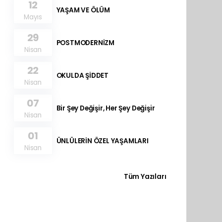
12
YAŞAM VE ÖLÜM
Mayıs
29
POSTMODERNİZM
Nisan
22
OKULDA ŞİDDET
Nisan
07
Bir Şey Değişir, Her Şey Değişir
Nisan
01
ÜNLÜLERİN ÖZEL YAŞAMLARI
Nisan
Tüm Yazıları