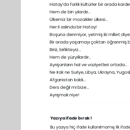
Hatay’da farklı kültürler bir arada kard
Hem de bin yılardır…
Ülkemiz bir mozaikler ülkesi…
Her il aslında bir Hatay!
Boşuna denmiyor, yetmiş iki millet diy
Bir arada yaşamayı çoktan öğrenmiş bi
Biriz, birlikteyiz…
Hem de yüzyıllardır…
Ayrışanların hal ve vaziyetleri ortada…
Ne Irak ne Suriye, Libya, Ukrayna, Yugos
Afganistan kaldı…
Ders değil mi bize…
Ayrışmak niye!
Yazıya ifade bırak !
Bu yazıya hiç ifade kullanılmamış ilk ifadey