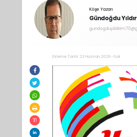
Köşe Yazarı
Gündoğdu Yıldı
gundogduyildirim70@
Ekleme Tarihi: 23 Haziran 2026 -Salı