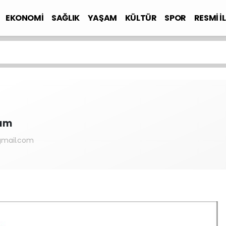
EKONOMİ
SAĞLIK
YAŞAM
KÜLTÜR
SPOR
RESMİ İ
ı
rım
gmail.com